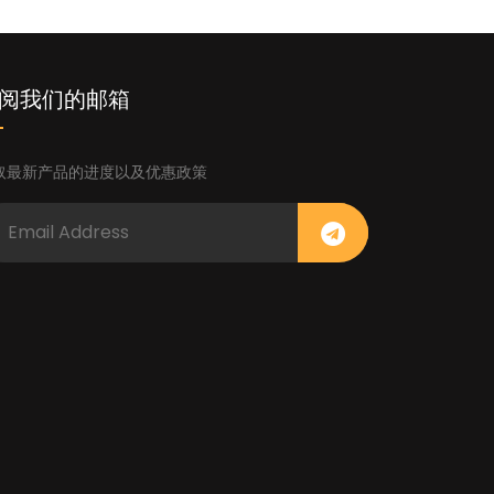
阅我们的邮箱
取最新产品的进度以及优惠政策