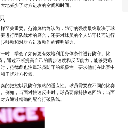
极大地减少了对方进攻的空间和时间。
识
同样至关重要。范德彪始终认为，防守的强度最终取决于球
仅要进行团队战术的磨合，还要对球员的个人防守技巧进行
脚步移动和对对方进攻动作的预判能力。
对一时，学会了如何更有效地利用身体条件进行防守。比
球员，通过不断提高自己的脚步速度和反应能力，能够更迅
同时，范德彪也注重球员防守的积极性，要求他们在比赛中
盖和干扰对方投篮。
节奏的把控以及防守策略的适应性。球员需要在不同的比赛
略。例如，当面对快速反击时，球员要保持快速回防；当面
让对方通过精确的配合打破防线。