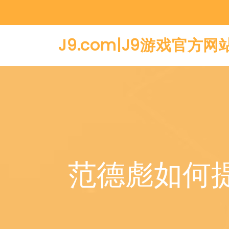
J9.com|J9游戏官方网
范德彪如何