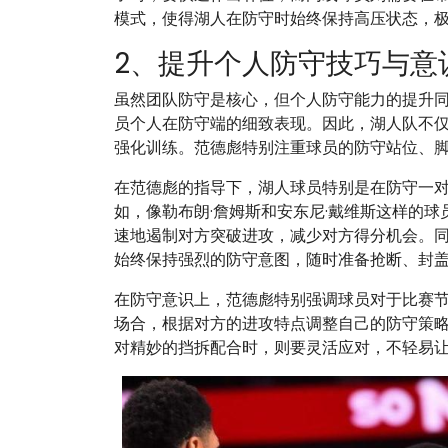
模式，使得湖人在防守时始终保持高压状态，
2、提升个人防守技巧与意
虽然团队防守是核心，但个人防守能力的提升
员个人在防守端的细致表现。因此，湖人队不
强化训练。范德彪特别注重球员的防守站位、
在范德彪的指导下，湖人球员特别是在防守一
如，像勒布朗·詹姆斯和安东尼·戴维斯这样的
速地遏制对方突破进攻，减少对方得分机会。
始终保持强烈的防守意图，随时准备抢断、封
在防守意识上，范德彪特别强调球员对于比赛
场合，根据对方的进攻特点调整自己的防守策
对精妙的挡拆配合时，则要灵活应对，不轻易