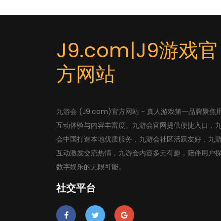
J9.com|J9游戏官
方网站
九游会 (J9.com)官方网站 - 真人游戏第一品牌聚焦
互动体验与内容丰富度。九游会官网提供便捷入口，
会中国打造本地优质服务，九游会社区活跃友好，九
互动激发交流热情，九游会内容多元有趣，陪伴用户
数字娱乐的无限可能。
社交平台