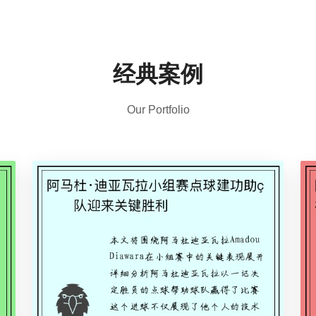
经典案例
Our Portfolio