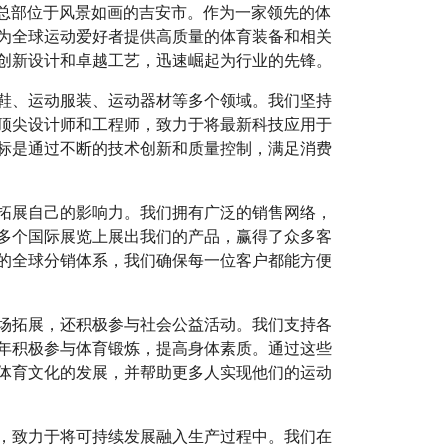
，总部位于风景如画的吉安市。作为一家领先的体
为全球运动爱好者提供高质量的体育装备和相关
创新设计和卓越工艺，迅速崛起为行业的先锋。
鞋、运动服装、运动器材等多个领域。我们坚持
顶尖设计师和工程师，致力于将最新科技应用于
标是通过不断的技术创新和质量控制，满足消费
拓展自己的影响力。我们拥有广泛的销售网络，
多个国际展览上展出我们的产品，赢得了众多客
的全球分销体系，我们确保每一位客户都能方便
场拓展，还积极参与社会公益活动。我们支持各
年积极参与体育锻炼，提高身体素质。通过这些
体育文化的发展，并帮助更多人实现他们的运动
，致力于将可持续发展融入生产过程中。我们在