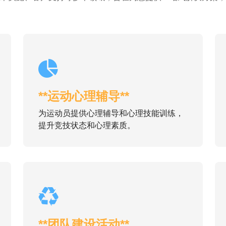
**运动心理辅导**
为运动员提供心理辅导和心理技能训练，
提升竞技状态和心理素质。
**团队建设活动**