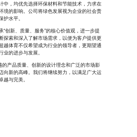
计中，均优先选择环保材料和节能技术，力求在
环境的影响。公司将绿色发展视为企业的社会责
保护水平。
承“创新、质量、服务”的核心价值观，进一步提
断探索和深入了解市场需求，以便为客户提供更
超越体育不仅希望成为行业的领导者，更期望通
行业的进步与发展。
越的产品质量、创新的设计理念和广泛的市场影
迈向新的高峰。我们将继续努力，以满足广大运
卓越与完美。