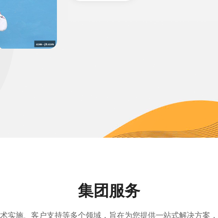
集团服务
术实施、客户支持等多个领域，旨在为您提供一站式解决方案，