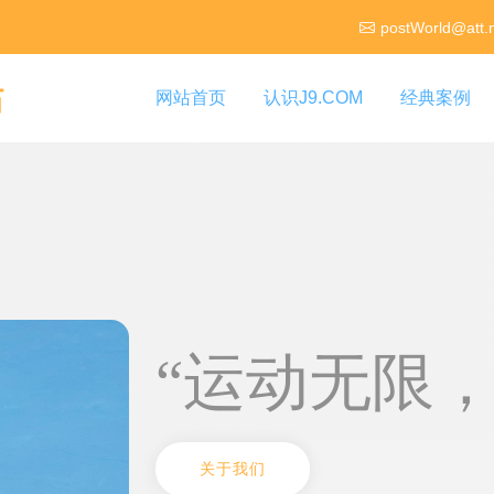
postWorld@att.
站
网站首页
认识J9.COM
经典案例
“运动无限
关于我们