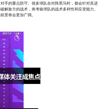
多对手的重点防守。很多球队在对阵黑马时，都会针对其进
和破解敌方的战术，将考验球队的战术多样性和应变能力。
的前景将会更加广阔。