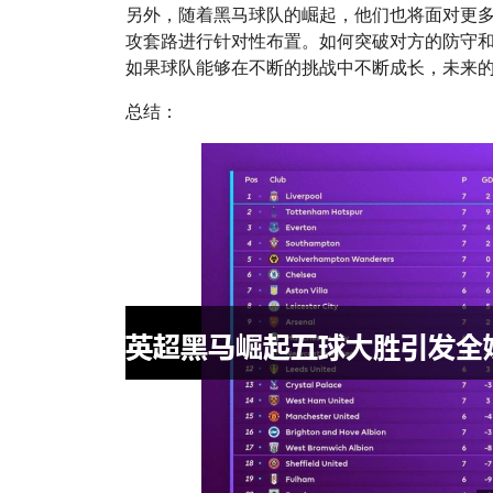
另外，随着黑马球队的崛起，他们也将面对更
攻套路进行针对性布置。如何突破对方的防守
如果球队能够在不断的挑战中不断成长，未来
总结：