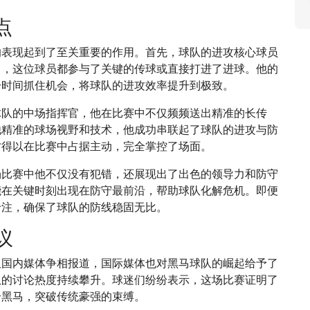
点
的表现起到了至关重要的作用。首先，球队的进攻核心球员
中，这位球员都参与了关键的传球或直接打进了进球。他的
一时间抓住机会，将球队的进攻效率提升到极致。
球队的中场指挥官，他在比赛中不仅频频送出精准的长传
他精准的球场视野和技术，他成功串联起了球队的进攻与防
才得以在比赛中占据主动，完全掌控了场面。
场比赛中他不仅没有犯错，还展现出了出色的领导力和防守
能在关键时刻出现在防守最前沿，帮助球队化解危机。即便
专注，确保了球队的防线稳固无比。
议
仅国内媒体争相报道，国际媒体也对黑马球队的崛起给予了
队的讨论热度持续攀升。球迷们纷纷表示，这场比赛证明了
个黑马，突破传统豪强的束缚。