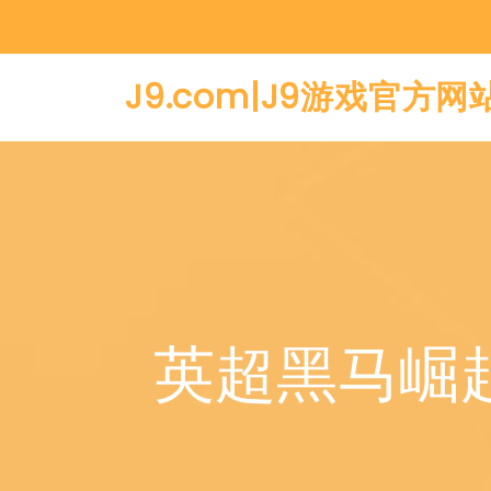
J9.com|J9游戏官方网
英超黑马崛