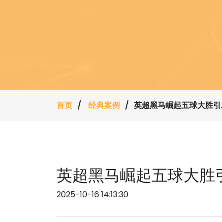
首页
经典案例
英超黑马崛起五球大胜引
英超黑马崛起五球大胜
2025-10-16 14:13:30