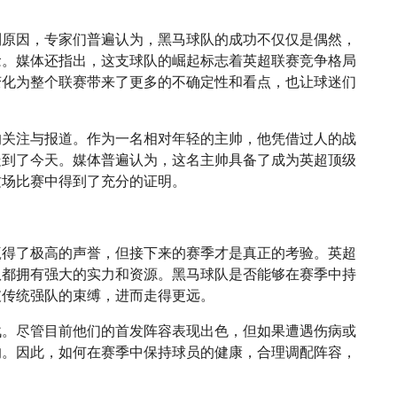
利原因，专家们普遍认为，黑马球队的成功不仅仅是偶然，
念。媒体还指出，这支球队的崛起标志着英超联赛竞争格局
变化为整个联赛带来了更多的不确定性和看点，也让球迷们
的关注与报道。作为一名相对年轻的主帅，他凭借过人的战
走到了今天。媒体普遍认为，这名主帅具备了成为英超顶级
这场比赛中得到了充分的证明。
赢得了极高的声誉，但接下来的赛季才是真正的考验。英超
队都拥有强大的实力和资源。黑马球队是否能够在赛季中持
破传统强队的束缚，进而走得更远。
战。尽管目前他们的首发阵容表现出色，但如果遭遇伤病或
响。因此，如何在赛季中保持球员的健康，合理调配阵容，