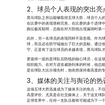
2、球员个人表现的突出亮
黑马球队之所以能够取得五球大胜，球员个人
在比赛中的表现堪称完美。在比赛的多个进球
跑位极其聪明，总能在对方防线出现漏洞时第
此外，另一名球员的表现同样不容忽视。作为
球，而且还在防守端做出了巨大的贡献。通过
守。正是有了这位球员的卓越表现，黑马球队
更值得一提的是球队后防线的核心球员，在这
组织能力。在对方进攻威胁到来的时候，他总
是在球队大比分领先时，他依然保持着高度的
3、媒体的关注与舆论的热
这场五球大胜迅速成为了媒体关注的焦点，不
高度评价。尤其是在社交媒体上，关于这支球
足球世界中，任何一支队伍都有可能成为下一