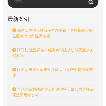
最新案例
韩国队主帅克林斯曼首尔发布世界杯备战大纲
全面冲刺力争亚洲荣耀
阿马杜·迪亚瓦拉小组赛点球建功助球队迎来关
键胜利
阿图尔与皮亚尼奇互换球队引发转会格局新变
化
里尔前锋乔纳森·大卫拒绝沙特天价合同选择留
守法甲继续奋斗