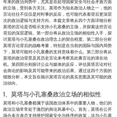
年来的政治局势中，尤其是在处理国家安全与社会矛盾方面
的立场，受到各方关注。莫塔作为知名政治人物之一，他的
言论往往不仅仅是对时事的反应，也可能代表着背后更深层
次的政治逻辑与支持方向。本篇文章将从四个方面详细分析
莫塔的言论是否暗示支持小孔塞桑的立场，并探索这些言论
背后的深层逻辑。第一部分将从政治立场的相似性入手，探
讨莫塔与小孔塞桑在政治理念上的契合程度。第二部分分析
莫塔言论背后的战略考量，特别是在当前的国际与国内局势
下，莫塔可能对小孔塞桑的支持意味着什么。第三部分将从
莫塔的政治背景及其历史言论来考察其此番言论的潜在动
机。第四部分则探讨公众与媒体的反应，评估莫塔言论对社
会舆论的影响及其可能带来的政治后果。通过这四个方面的
细致分析，本文旨在揭示莫塔言论的真实意图及其可能的政
治动向。
1、莫塔与小孔塞桑政治立场的相似性
莫塔和小孔塞桑都属于该国政治体系中的重要人物，他们的
政治立场常常处于激烈的舆论风暴中心。首先，莫塔在公开
场合多次表态支持维护国家安全与秩序的政策，这与小孔塞