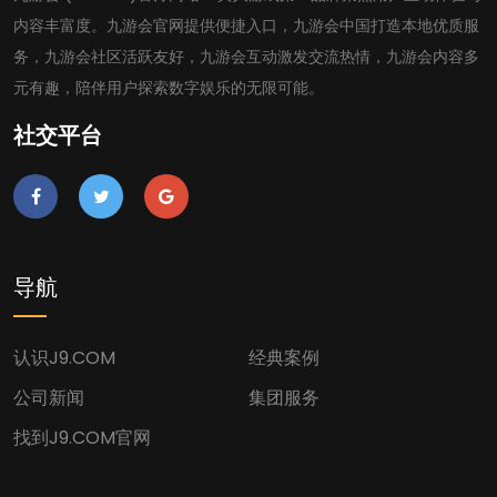
内容丰富度。九游会官网提供便捷入口，九游会中国打造本地优质服
务，九游会社区活跃友好，九游会互动激发交流热情，九游会内容多
元有趣，陪伴用户探索数字娱乐的无限可能。
社交平台
导航
认识J9.COM
经典案例
公司新闻
集团服务
找到J9.COM官网