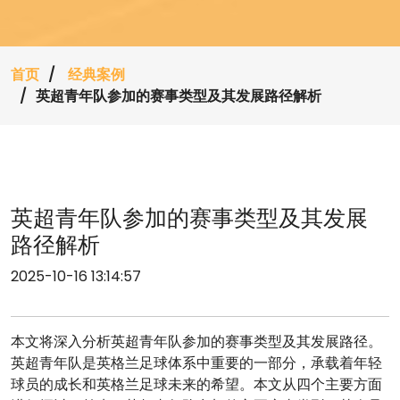
首页
经典案例
英超青年队参加的赛事类型及其发展路径解析
英超青年队参加的赛事类型及其发展
路径解析
2025-10-16 13:14:57
本文将深入分析英超青年队参加的赛事类型及其发展路径。
英超青年队是英格兰足球体系中重要的一部分，承载着年轻
球员的成长和英格兰足球未来的希望。本文从四个主要方面