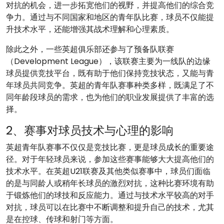
对抗的机会，进一步拓宽他们的视野，并提高他们的综合竞
争力。通过与不同国家和地区的青年队比赛，球员不仅能提
升技术水平，还能增强其战术理解和心理素质。
除此之外，一些英超俱乐部还参与了预备队联赛
（Development League），该联赛主要为一线队的边缘
球员提供竞技平台，既有助于他们保持竞技状态，又能与青
年球员共同竞争。英超的青年队赛事种类多样，既满足了不
同年龄段球员的需求，也为他们的职业发展提供了丰富的选
择。
2、赛事对球员技术与心理的影响
英超青年队赛事不仅仅是竞技比赛，更是球员成长的重要途
径。对于年轻球员来说，参加这些赛事能够大大提高他们的
技术水平。在英超U21联赛及其他类似赛事中，球员们面临
的是与同龄人或稍年长球员的激烈对抗，这种比赛环境有助
于锻炼他们的球技和反应能力。通过与技术水平较高的对手
对抗，球员可以在比赛中不断调整和提升自己的技术，尤其
是在控球、传球和射门等方面。