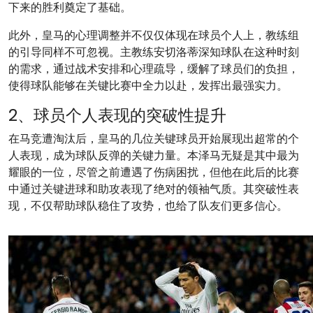
下来的胜利奠定了基础。
此外，皇马的心理调整并不仅仅体现在球员个人上，教练组
的引导同样不可忽视。主教练安切洛蒂深知球队在这种时刻
的需求，通过战术安排和心理疏导，缓解了球员们的负担，
使得球队能够在关键比赛中全力以赴，发挥出最强实力。
2、球员个人表现的突破性提升
在马竞遭淘汰后，皇马的几位关键球员开始展现出超常的个
人表现，成为球队反弹的关键力量。本泽马无疑是其中最为
耀眼的一位，尽管之前遭遇了伤病困扰，但他在此后的比赛
中通过关键进球和助攻表现了绝对的领袖气质。其突破性表
现，不仅帮助球队稳住了攻势，也给了队友们更多信心。