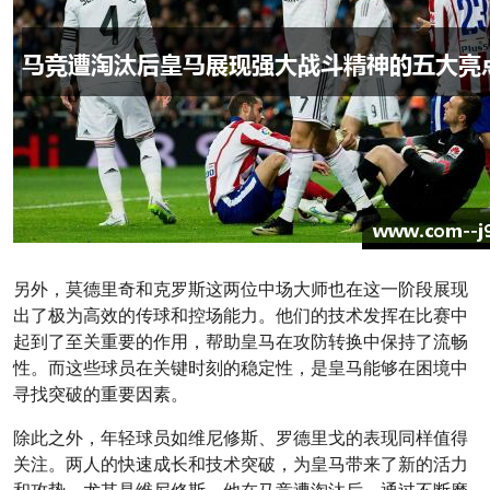
另外，莫德里奇和克罗斯这两位中场大师也在这一阶段展现
出了极为高效的传球和控场能力。他们的技术发挥在比赛中
起到了至关重要的作用，帮助皇马在攻防转换中保持了流畅
性。而这些球员在关键时刻的稳定性，是皇马能够在困境中
寻找突破的重要因素。
除此之外，年轻球员如维尼修斯、罗德里戈的表现同样值得
关注。两人的快速成长和技术突破，为皇马带来了新的活力