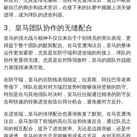
和攻势。尤其是维尼修斯，他在马竞遭淘汰后，通过不断磨
砺自己的脚步和战术意识，在接下来的比赛中频频上演关键
进球，成为球队的进攻利器。
3、皇马团队协作的无缝配合
皇马的强大战斗精神不仅仅来自于个别球员的突出表现，更
得益于整个团队的默契配合。在马竞遭淘汰后，皇马的整体
运作更加紧密，尤其是在防守端和进攻端的衔接上，球队的
协作更显得无缝。尤其是在对阵强敌时，皇马的团队作战能
力展现得淋漓尽致。
在防守端，皇马的后防线表现稳定，拉莫斯、阿拉巴等老将
带领下，球队在面对对方猛烈攻势时能够保持坚韧的防守。
特别是在与其他强队对决时，皇马往往能通过精准的防守反
击和快速的转换进攻创造出得分机会，避免被对方反扑。
在进攻端，皇马的传球配合也逐渐恢复了默契。在马竞遭淘
汰后，皇马加强了前场的高位压迫和快速反击，通过队员之
间的相互配合，提升了进攻效率。无论是边路突破，还是中
路渗透，皇马的攻击总是能够形成多点开花，令对手防不胜