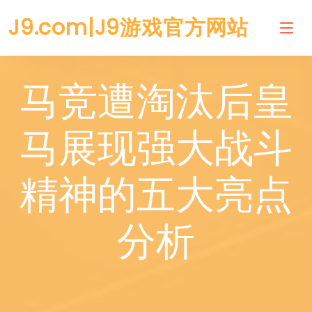
J9.com|J9游戏官方网站
马竞遭淘汰后皇
马展现强大战斗
精神的五大亮点
分析