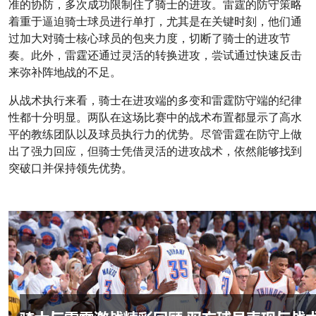
准的协防，多次成功限制住了骑士的进攻。雷霆的防守策略
着重于逼迫骑士球员进行单打，尤其是在关键时刻，他们通
过加大对骑士核心球员的包夹力度，切断了骑士的进攻节
奏。此外，雷霆还通过灵活的转换进攻，尝试通过快速反击
来弥补阵地战的不足。
从战术执行来看，骑士在进攻端的多变和雷霆防守端的纪律
性都十分明显。两队在这场比赛中的战术布置都显示了高水
平的教练团队以及球员执行力的优势。尽管雷霆在防守上做
出了强力回应，但骑士凭借灵活的进攻战术，依然能够找到
突破口并保持领先优势。