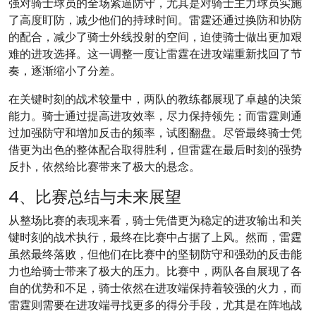
强对骑士球员的全场紧逼防守，尤其是对骑士主力球员实施
了高度盯防，减少他们的持球时间。雷霆还通过换防和协防
的配合，减少了骑士外线投射的空间，迫使骑士做出更加艰
难的进攻选择。这一调整一度让雷霆在进攻端重新找回了节
奏，逐渐缩小了分差。
在关键时刻的战术较量中，两队的教练都展现了卓越的决策
能力。骑士通过提高进攻效率，尽力保持领先；而雷霆则通
过加强防守和增加反击的频率，试图翻盘。尽管最终骑士凭
借更为出色的整体配合取得胜利，但雷霆在最后时刻的强势
反扑，依然给比赛带来了极大的悬念。
4、比赛总结与未来展望
从整场比赛的表现来看，骑士凭借更为稳定的进攻输出和关
键时刻的战术执行，最终在比赛中占据了上风。然而，雷霆
虽然最终落败，但他们在比赛中的坚韧防守和强劲的反击能
力也给骑士带来了极大的压力。比赛中，两队各自展现了各
自的优势和不足，骑士依然在进攻端保持着较强的火力，而
雷霆则需要在进攻端寻找更多的得分手段，尤其是在阵地战