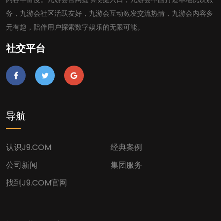
务，九游会社区活跃友好，九游会互动激发交流热情，九游会内容多
元有趣，陪伴用户探索数字娱乐的无限可能。
社交平台
导航
认识J9.COM
经典案例
公司新闻
集团服务
找到J9.COM官网