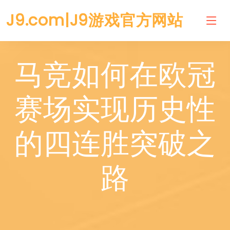
J9.com|J9游戏官方网站
马竞如何在欧冠
赛场实现历史性
的四连胜突破之
路