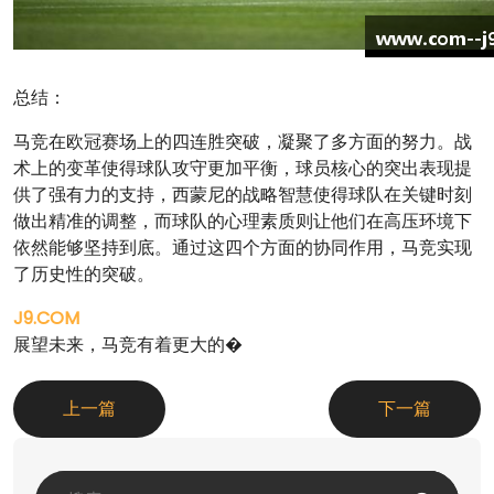
总结：
马竞在欧冠赛场上的四连胜突破，凝聚了多方面的努力。战
术上的变革使得球队攻守更加平衡，球员核心的突出表现提
供了强有力的支持，西蒙尼的战略智慧使得球队在关键时刻
做出精准的调整，而球队的心理素质则让他们在高压环境下
依然能够坚持到底。通过这四个方面的协同作用，马竞实现
了历史性的突破。
J9.COM
展望未来，马竞有着更大的�
上一篇
下一篇