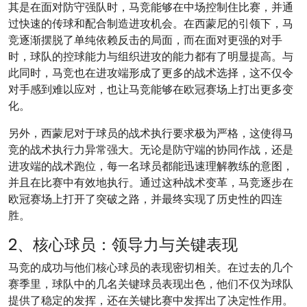
其是在面对防守强队时，马竞能够在中场控制住比赛，并通
过快速的传球和配合制造进攻机会。在西蒙尼的引领下，马
竞逐渐摆脱了单纯依赖反击的局面，而在面对更强的对手
时，球队的控球能力与组织进攻的能力都有了明显提高。与
此同时，马竞也在进攻端形成了更多的战术选择，这不仅令
对手感到难以应对，也让马竞能够在欧冠赛场上打出更多变
化。
另外，西蒙尼对于球员的战术执行要求极为严格，这使得马
竞的战术执行力异常强大。无论是防守端的协同作战，还是
进攻端的战术跑位，每一名球员都能迅速理解教练的意图，
并且在比赛中有效地执行。通过这种战术变革，马竞逐步在
欧冠赛场上打开了突破之路，并最终实现了历史性的四连
胜。
2、核心球员：领导力与关键表现
马竞的成功与他们核心球员的表现密切相关。在过去的几个
赛季里，球队中的几名关键球员表现出色，他们不仅为球队
提供了稳定的发挥，还在关键比赛中发挥出了决定性作用。