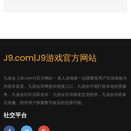
J9.com|J9游戏官方网站
九游会 (J9.com)官方网站 - 真人游戏第一品牌聚焦用户互动体验与
内容丰富度。九游会官网提供便捷入口，九游会中国打造本地优质服
务，九游会社区活跃友好，九游会互动激发交流热情，九游会内容多
元有趣，陪伴用户探索数字娱乐的无限可能。
社交平台