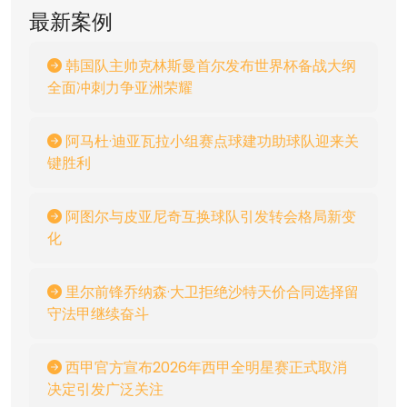
最新案例
韩国队主帅克林斯曼首尔发布世界杯备战大纲
全面冲刺力争亚洲荣耀
阿马杜·迪亚瓦拉小组赛点球建功助球队迎来关
键胜利
阿图尔与皮亚尼奇互换球队引发转会格局新变
化
里尔前锋乔纳森·大卫拒绝沙特天价合同选择留
守法甲继续奋斗
西甲官方宣布2026年西甲全明星赛正式取消
决定引发广泛关注