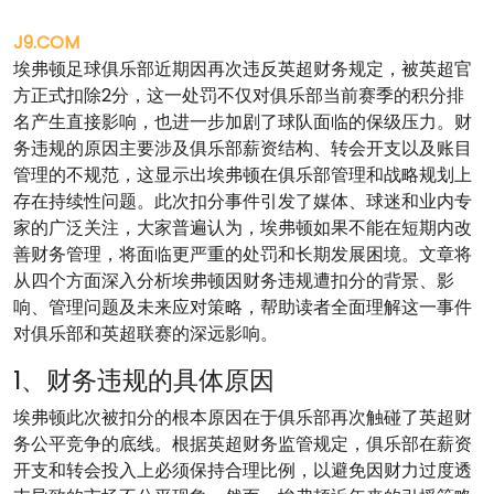
J9.COM
埃弗顿足球俱乐部近期因再次违反英超财务规定，被英超官
方正式扣除2分，这一处罚不仅对俱乐部当前赛季的积分排
名产生直接影响，也进一步加剧了球队面临的保级压力。财
务违规的原因主要涉及俱乐部薪资结构、转会开支以及账目
管理的不规范，这显示出埃弗顿在俱乐部管理和战略规划上
存在持续性问题。此次扣分事件引发了媒体、球迷和业内专
家的广泛关注，大家普遍认为，埃弗顿如果不能在短期内改
善财务管理，将面临更严重的处罚和长期发展困境。文章将
从四个方面深入分析埃弗顿因财务违规遭扣分的背景、影
响、管理问题及未来应对策略，帮助读者全面理解这一事件
对俱乐部和英超联赛的深远影响。
1、财务违规的具体原因
埃弗顿此次被扣分的根本原因在于俱乐部再次触碰了英超财
务公平竞争的底线。根据英超财务监管规定，俱乐部在薪资
开支和转会投入上必须保持合理比例，以避免因财力过度透