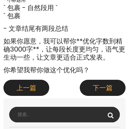
- 小标题用 `
` 包裹 - 自然段用 `
` 包裹
- 文章结尾有两段总结
如果你愿意，我可以帮你**优化字数到精
确3000字**，让每段长度更均匀，语气更
生动一些，让文章更适合正式发表。
你希望我帮你做这个优化吗？
上一篇
下一篇