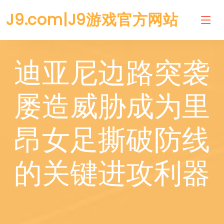
J9.com|J9游戏官方网站
迪亚尼边路突袭
屡造威胁成为里
昂女足撕破防线
的关键进攻利器