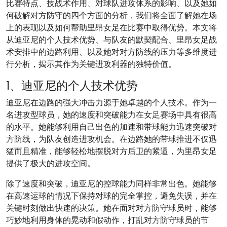
比赛特点、技战术作用、对球队进攻体系的影响、以及她如
何破解对方防守的四个方面的分析，我们将全面了解她在场
上的表现以及如何帮助里昂女足在比赛中取得优势。本文将
从迪亚尼的个人技术优势、与队友的默契配合、里昂女足战
术安排中的边路利用、以及她对对方防线的压力等多维度进
行分析，揭示其作为关键进攻利器的独特价值。
1、迪亚尼的个人技术优势
迪亚尼在边路的强大冲击力源于她卓越的个人技术。作为一
名进攻型球员，她的速度和突破能力在女足赛场中具有很高
的水平。她能够利用自己出色的加速和带球能力迅速突破对
方防线，为队友创造进攻机会。在边路她的带球推进不仅迅
猛而且精准，能够轻松地摆脱对方后卫的紧逼，为里昂女足
提供了极大的进攻空间。
除了速度和突破，迪亚尼的控球能力同样非常出色。她能够
在高速运球的情况下保持对球的完全掌控，避免失误，并在
关键时刻做出快速的决策。她在面对对方防守球员时，能够
巧妙地利用身体的晃动和假动作，打乱对方防守球员的节