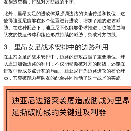
友创造空档，打乱对方防线的平衡。
此外，里昂女足的进攻体系强调边路的快速传递和换位，这
使得迪亚尼能够在多个位置进行进攻，增加了她的进攻威
胁。在这种配合下，迪亚尼不仅能够带球推进，也能通过与
队友的快速传球和跑位形成持续的威胁，突破对方防线。
3、里昂女足战术安排中的边路利用
在里昂女足的战术安排中，边路的进攻占据了重要地位。球
队通过加强边路的利用，不仅能够撕破对方的防线，还能在
进攻中形成多点开花的局面。迪亚尼作为边路进攻的核心球
员，其突破能力与队友的配合共同推动了这一战术的实施。