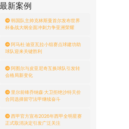
最新案例
韩国队主帅克林斯曼首尔发布世界
杯备战大纲全面冲刺力争亚洲荣耀
阿马杜·迪亚瓦拉小组赛点球建功助
球队迎来关键胜利
阿图尔与皮亚尼奇互换球队引发转
会格局新变化
里尔前锋乔纳森·大卫拒绝沙特天价
合同选择留守法甲继续奋斗
西甲官方宣布2026年西甲全明星赛
正式取消决定引发广泛关注