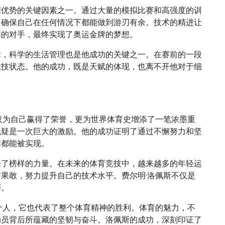
据优势的关键因素之一。通过大量的模拟比赛和高强度的训
，确保自己在任何情况下都能做到游刃有余。技术的精进让
同的对手，最终实现了奥运金牌的梦想。
律，科学的生活管理也是他成功的关键之一。在赛前的一段
竞技状态。他的成功，既是天赋的体现，也离不开他对于细
仅为自己赢得了荣誉，更为世界体育史增添了一笔浓墨重
无疑是一次巨大的激励。他的成功证明了通过不懈努力和坚
标都能被实现。
来了榜样的力量。在未来的体育竞技中，越来越多的年轻运
果敢，努力提升自己的技术水平。费尔明·洛佩斯不仅是
师。
个人，它也代表了整个体育精神的胜利。体育的魅力，不
动员背后所蕴藏的坚韧与奋斗。洛佩斯的成功，深刻印证了