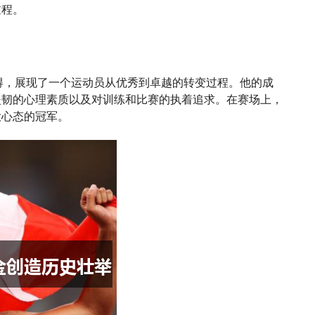
过程。
得，展现了一个运动员从优秀到卓越的转变过程。他的成
坚韧的心理素质以及对训练和比赛的执着追求。在赛场上，
大心态的冠军。