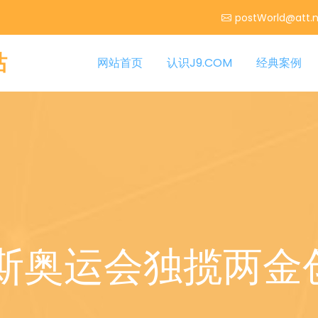
postWorld@att.
站
网站首页
认识J9.COM
经典案例
佩斯奥运会独揽两金