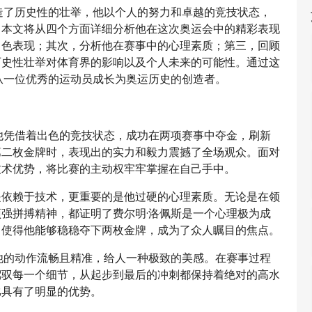
造了历史性的壮举，他以个人的努力和卓越的竞技状态，
。本文将从四个方面详细分析他在这次奥运会中的精彩表现
出色表现；其次，分析他在赛事中的心理素质；第三，回顾
历史性壮举对体育界的影响以及个人未来的可能性。通过这
从一位优秀的运动员成长为奥运历史的创造者。
他凭借着出色的竞技状态，成功在两项赛事中夺金，刷新
第二枚金牌时，表现出的实力和毅力震撼了全场观众。面对
技术优势，将比赛的主动权牢牢掌握在自己手中。
是依赖于技术，更重要的是他过硬的心理素质。无论是在领
强拼搏精神，都证明了费尔明·洛佩斯是一个心理极为成
，使得他能够稳稳夺下两枚金牌，成为了众人瞩目的焦点。
他的动作流畅且精准，给人一种极致的美感。在赛事过程
驾驭每一个细节，从起步到最后的冲刺都保持着绝对的高水
比具有了明显的优势。