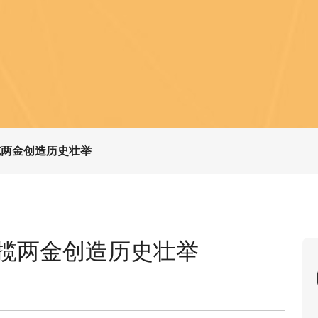
揽两金创造历史壮举
独揽两金创造历史壮举