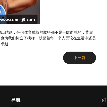
得出结论：任何体育成就的取得都不是一蹴而就的，背后
，也为我们树立了榜样，鼓励着每一个人无论在生活中还是
求卓越。
下一篇
导航
订