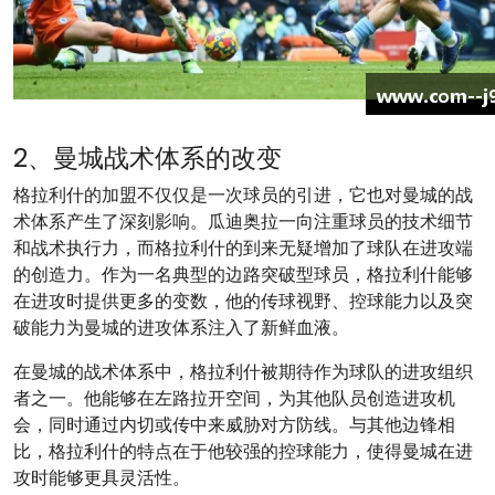
2、曼城战术体系的改变
格拉利什的加盟不仅仅是一次球员的引进，它也对曼城的战
术体系产生了深刻影响。瓜迪奥拉一向注重球员的技术细节
和战术执行力，而格拉利什的到来无疑增加了球队在进攻端
的创造力。作为一名典型的边路突破型球员，格拉利什能够
在进攻时提供更多的变数，他的传球视野、控球能力以及突
破能力为曼城的进攻体系注入了新鲜血液。
在曼城的战术体系中，格拉利什被期待作为球队的进攻组织
者之一。他能够在左路拉开空间，为其他队员创造进攻机
会，同时通过内切或传中来威胁对方防线。与其他边锋相
比，格拉利什的特点在于他较强的控球能力，使得曼城在进
攻时能够更具灵活性。