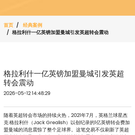
首页
经典案例
格拉利什一亿英镑加盟曼城引发英超转会震动
格拉利什一亿英镑加盟曼城引发英超
转会震动
2026-05-12 14:48:29
随着英超转会市场的持续火热，2021年7月，英格兰球星杰
克·格拉利什（Jack Grealish）以创纪录的1亿英镑转会费加
盟曼城的消息震惊了整个足球界。这笔交易不仅刷新了英超