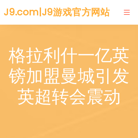
J9.com|J9游戏官方网站
格拉利什一亿英
镑加盟曼城引发
英超转会震动