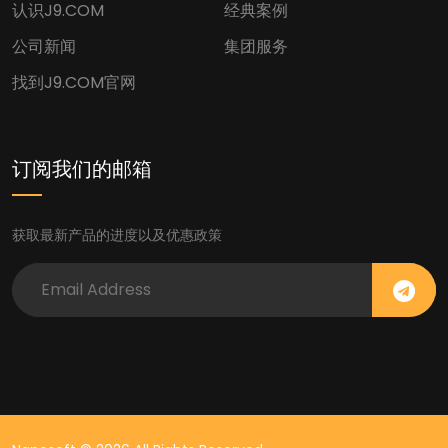
认识J9.COM
经典案例
公司新闻
集团服务
找到J9.COM官网
订阅我们的邮箱
获取最新产品的进度以及优惠政策