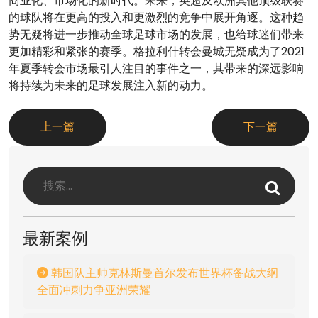
商业化、市场化的新时代。未来，英超及欧洲其他顶级联赛
的球队将在更高的投入和更激烈的竞争中展开角逐。这种趋
势无疑将进一步推动全球足球市场的发展，也给球迷们带来
更加精彩和紧张的赛季。格拉利什转会曼城无疑成为了2021
年夏季转会市场最引人注目的事件之一，其带来的深远影响
将持续为未来的足球发展注入新的动力。
上一篇
下一篇
最新案例
韩国队主帅克林斯曼首尔发布世界杯备战大纲
全面冲刺力争亚洲荣耀