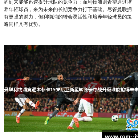
的到来能够迅速提升球队的竞争力；而利物浦则希望通过培
养年轻球员，来为未来的长期竞争力打下基础。尽管曼联拥
有更强的财力，但利物浦的转会灵活性和培养年轻球员的策
略同样具有优势。