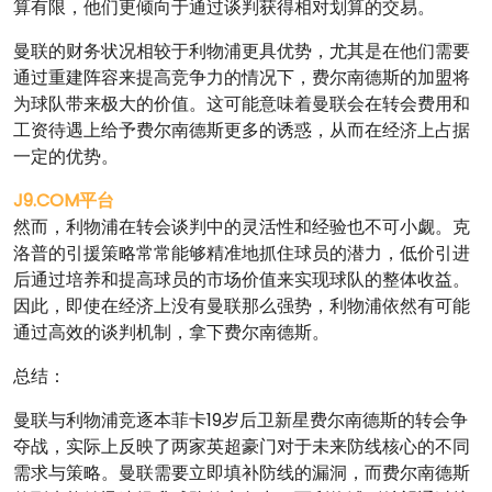
算有限，他们更倾向于通过谈判获得相对划算的交易。
曼联的财务状况相较于利物浦更具优势，尤其是在他们需要
通过重建阵容来提高竞争力的情况下，费尔南德斯的加盟将
为球队带来极大的价值。这可能意味着曼联会在转会费用和
工资待遇上给予费尔南德斯更多的诱惑，从而在经济上占据
一定的优势。
J9.COM平台
然而，利物浦在转会谈判中的灵活性和经验也不可小觑。克
洛普的引援策略常常能够精准地抓住球员的潜力，低价引进
后通过培养和提高球员的市场价值来实现球队的整体收益。
因此，即使在经济上没有曼联那么强势，利物浦依然有可能
通过高效的谈判机制，拿下费尔南德斯。
总结：
曼联与利物浦竞逐本菲卡19岁后卫新星费尔南德斯的转会争
夺战，实际上反映了两家英超豪门对于未来防线核心的不同
需求与策略。曼联需要立即填补防线的漏洞，而费尔南德斯