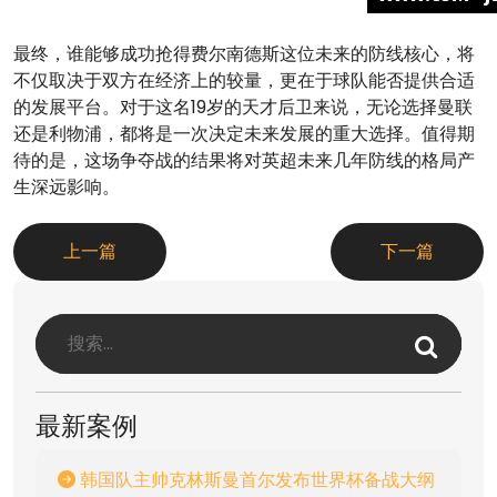
最终，谁能够成功抢得费尔南德斯这位未来的防线核心，将
不仅取决于双方在经济上的较量，更在于球队能否提供合适
的发展平台。对于这名19岁的天才后卫来说，无论选择曼联
还是利物浦，都将是一次决定未来发展的重大选择。值得期
待的是，这场争夺战的结果将对英超未来几年防线的格局产
生深远影响。
上一篇
下一篇
最新案例
韩国队主帅克林斯曼首尔发布世界杯备战大纲