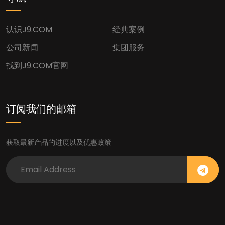
认识J9.COM
经典案例
公司新闻
集团服务
找到J9.COM官网
订阅我们的邮箱
获取最新产品的进度以及优惠政策