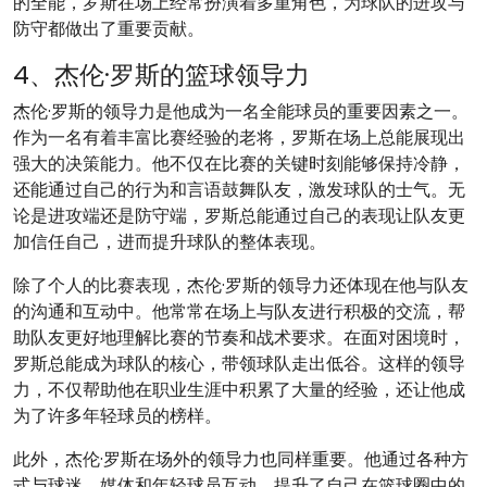
的全能，罗斯在场上经常扮演着多重角色，为球队的进攻与
防守都做出了重要贡献。
4、杰伦·罗斯的篮球领导力
杰伦·罗斯的领导力是他成为一名全能球员的重要因素之一。
作为一名有着丰富比赛经验的老将，罗斯在场上总能展现出
强大的决策能力。他不仅在比赛的关键时刻能够保持冷静，
还能通过自己的行为和言语鼓舞队友，激发球队的士气。无
论是进攻端还是防守端，罗斯总能通过自己的表现让队友更
加信任自己，进而提升球队的整体表现。
除了个人的比赛表现，杰伦·罗斯的领导力还体现在他与队友
的沟通和互动中。他常常在场上与队友进行积极的交流，帮
助队友更好地理解比赛的节奏和战术要求。在面对困境时，
罗斯总能成为球队的核心，带领球队走出低谷。这样的领导
力，不仅帮助他在职业生涯中积累了大量的经验，还让他成
为了许多年轻球员的榜样。
此外，杰伦·罗斯在场外的领导力也同样重要。他通过各种方
式与球迷、媒体和年轻球员互动，提升了自己在篮球圈中的