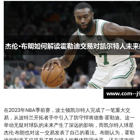
在2023年NBA季前赛，波士顿凯尔特人完成了一笔重大交
易，从波特兰开拓者手中引入了防守悍将德鲁·霍勒迪。这一
举动无疑对球队的未来产生了深远的影响，而凯尔特人球星
杰伦·布朗也对这一交易发表了自己的看法。布朗认为，霍勒