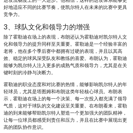
进攻流畅度上的一大进步。他相信，这样的进攻体系能够更
好地适应不同的比赛节奏，使凯尔特人在未来的比赛中更具
竞争力。
3、球队文化和领导力的增强
除了霍勒迪在场上的表现，布朗还认为霍勒迪对凯尔特人文
化和领导力的提升同样至关重要。霍勒迪是一个经验丰富的
老将，他在多个季后赛中都拥有过硬的表现，并且以其高
效、稳定的球风深受队友和教练的喜爱。布朗认为，霍勒迪
能够为凯尔特人注入更多的成熟气质和领导力，尤其是在关
键时刻的冷静与决断力。
霍勒迪的职业态度和对比赛的热情，能够影响凯尔特人的年
轻球员，尤其是塔图姆和布朗这类年轻核心球员。布朗表
示，霍勒迪在场上的每一个决策、每一次投入都充满了领导
气质，这对于球队的文化建设至关重要。在布朗看来，霍勒
迪的到来能够帮助凯尔特人塑造一个更加强大的团队精神，
让每一位球员都感受到责任和压力，并且在比赛中展现出更
高的团队协作意识。