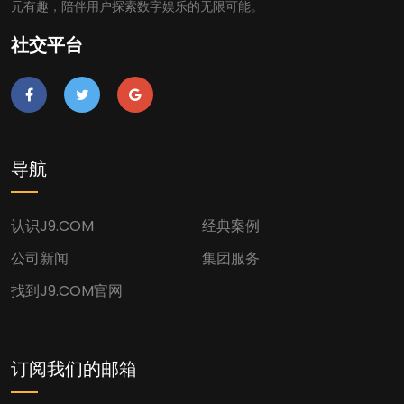
元有趣，陪伴用户探索数字娱乐的无限可能。
社交平台
导航
认识J9.COM
经典案例
公司新闻
集团服务
找到J9.COM官网
订阅我们的邮箱