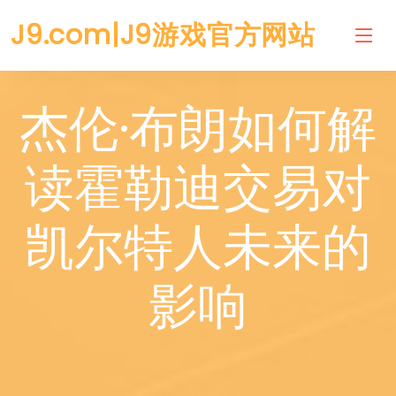
J9.com|J9游戏官方网站
杰伦·布朗如何解
读霍勒迪交易对
凯尔特人未来的
影响