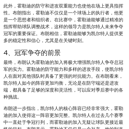
此外，霍勒迪的防守和进攻双重能力也使他在场上更具指挥
性。布朗指出，霍勒迪不仅仅是一个球场上的执行者，他更
是一个思想者和组织者。在比赛中，霍勒迪能够通过精准的
指挥帮助球队调整战术，这样的领导力是凯尔特人未来争夺
冠军的重要保证。布朗相信，霍勒迪能够为凯尔特人提供更
多的稳定性和信心，尤其是在关键时刻。
4、冠军争夺的前景
最终，布朗认为霍勒迪的加入将极大增强凯尔特人争夺总冠
军的实力。霍勒迪的防守能力和多样的进攻手段，使凯尔特
人在面对其他强队时具备了更强的对抗能力。在布朗看来，
凯尔特人如今的阵容更加均衡，无论是在防守端还是进攻
端，都具备了足够的深度和灵活性，可以应对季后赛中的各
种挑战。
布朗进一步指出，凯尔特人的核心阵容已经非常强大，霍勒
迪的加入使得这一阵容更加完整。凯尔特人在过去几个赛季
中一直处于争冠行列，而霍勒迪的加入无疑让球队更接近最