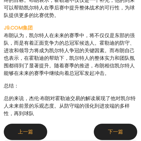
终的目标。布朗表示，霍勒迪不仅仅是一个补充，他的到来
可以帮助凯尔特人在季后赛中提升整体战术的可行性，为球
队提供更多的比赛优势。
J9.COM集团
布朗认为，凯尔特人在未来的赛季中，将不仅仅是东部的强
队，而是有着正面竞争力的总冠军候选人。霍勒迪的防守、
进攻和领导力将成为凯尔特人争冠的关键因素。而布朗自己
也表示，在霍勒迪的帮助下，凯尔特人的整体实力和团队氛
围都得到了显著提升。随着赛季的推进，布朗相信凯尔特人
能够在未来的赛季中继续向着总冠军发起冲击。
总结：
总的来说，杰伦·布朗对霍勒迪交易的解读展现了他对凯尔特
人未来前景的乐观态度。从防守端的强化到进攻端的多样
性，再到球队
上一篇
下一篇