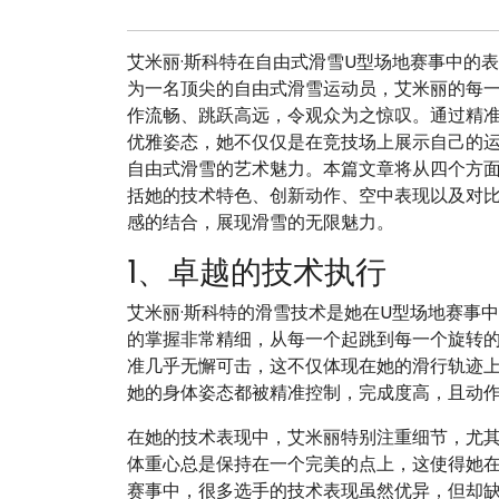
艾米丽·斯科特在自由式滑雪U型场地赛事中的
为一名顶尖的自由式滑雪运动员，艾米丽的每
作流畅、跳跃高远，令观众为之惊叹。通过精
优雅姿态，她不仅仅是在竞技场上展示自己的
自由式滑雪的艺术魅力。本篇文章将从四个方面
括她的技术特色、创新动作、空中表现以及对
感的结合，展现滑雪的无限魅力。
1、卓越的技术执行
艾米丽·斯科特的滑雪技术是她在U型场地赛事
的掌握非常精细，从每一个起跳到每一个旋转
准几乎无懈可击，这不仅体现在她的滑行轨迹
她的身体姿态都被精准控制，完成度高，且动
在她的技术表现中，艾米丽特别注重细节，尤其
体重心总是保持在一个完美的点上，这使得她
赛事中，很多选手的技术表现虽然优异，但却