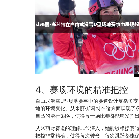
4、赛场环境的精准把控
自由式滑雪U型场地赛事中的赛道设计复杂多变
地的环境变化。艾米丽·斯科特在这方面展现了
自己的滑行策略，使得每一场比赛都能够发挥
艾米丽对赛道的理解非常深入，她能够根据赛
把控非常精确，使得每次转弯、每次跳跃都能