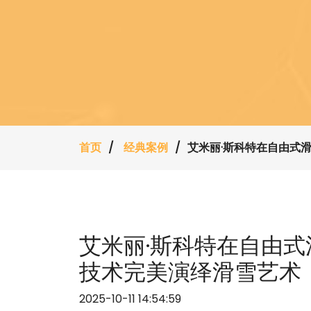
首页
经典案例
艾米丽·斯科特在自由式
艾米丽·斯科特在自由
技术完美演绎滑雪艺术
2025-10-11 14:54:59