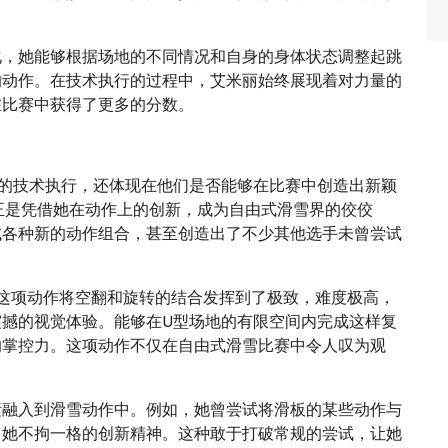
化，她能够根据场地的不同情况和自身的身体状态调整起跳
的动作。在技术执行的过程中，艾米丽始终展现着对力量的
在比赛中获得了更多的分数。
的技术执行，还体现在他们是否能够在比赛中创造出新颖
正是凭借她在动作上的创新，成为自由式滑雪界的佼佼
试各种新的动作组合，甚至创造出了不少其他选手未曾尝试
”。这项动作将空翻和旋转的结合发挥到了极致，难度极高，
撼的视觉体验。能够在U型场地的有限空间内完成这样复
的掌控力。这项动作不仅在自由式滑雪比赛中令人叹为观
素融入到滑雪动作中。例如，她曾尝试将滑板的某些动作与
了她不拘一格的创新精神。这种敢于打破常规的尝试，让她