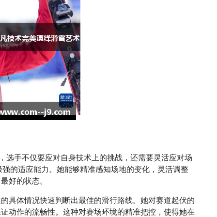
，选手不仅要应对自身技术上的挑战，还需要灵活应对场
极强的适应能力。她能够精准感知场地的变化，灵活调整
出最好的状态。
道的具体情况快速判断出最佳的滑行路线。她对赛道起伏的
保证动作的流畅性。这种对赛场环境的精准把控，使得她在