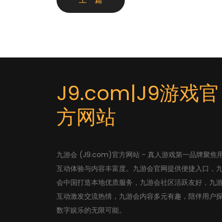
J9.com|J9游戏官
方网站
九游会 (J9.com)官方网站 - 真人游戏第一品牌聚焦
互动体验与内容丰富度。九游会官网提供便捷入口，
会中国打造本地优质服务，九游会社区活跃友好，九
互动激发交流热情，九游会内容多元有趣，陪伴用户
数字娱乐的无限可能。