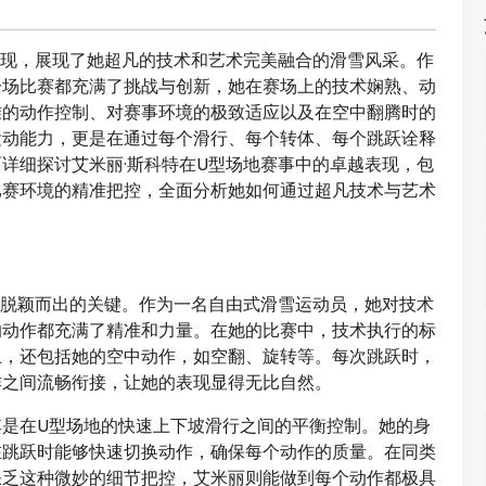
表现，展现了她超凡的技术和艺术完美融合的滑雪风采。作
一场比赛都充满了挑战与创新，她在赛场上的技术娴熟、动
准的动作控制、对赛事环境的极致适应以及在空中翻腾时的
运动能力，更是在通过每个滑行、每个转体、每个跳跃诠释
详细探讨艾米丽·斯科特在U型场地赛事中的卓越表现，包
比赛环境的精准把控，全面分析她如何通过超凡技术与艺术
中脱颖而出的关键。作为一名自由式滑雪运动员，她对技术
的动作都充满了精准和力量。在她的比赛中，技术执行的标
上，还包括她的空中动作，如空翻、旋转等。每次跳跃时，
作之间流畅衔接，让她的表现显得无比自然。
是在U型场地的快速上下坡滑行之间的平衡控制。她的身
在跳跃时能够快速切换动作，确保每个动作的质量。在同类
缺乏这种微妙的细节把控，艾米丽则能做到每个动作都极具