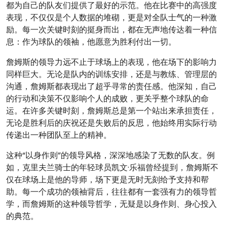
都为自己的队友们提供了最好的示范。他在比赛中的高强度
表现，不仅仅是个人数据的堆砌，更是对全队士气的一种激
励。每一次关键时刻的挺身而出，都在无声地传达着一种信
息：作为球队的领袖，他愿意为胜利付出一切。
詹姆斯的领导力远不止于球场上的表现，他在场下的影响力
同样巨大。无论是队内的训练安排，还是与教练、管理层的
沟通，詹姆斯都表现出了超乎寻常的责任感。他深知，自己
的行动和决策不仅影响个人的成败，更关乎整个球队的命
运。在许多关键时刻，詹姆斯总是第一个站出来承担责任，
无论是胜利后的庆祝还是失败后的反思，他始终用实际行动
传递出一种团队至上的精神。
这种“以身作则”的领导风格，深深地感染了无数的队友。例
如，克里夫兰骑士的年轻球员凯文·乐福曾经提到，詹姆斯不
仅在球场上是他的导师，场下更是无时无刻给予支持和帮
助。每一个成功的领袖背后，往往都有一套强有力的领导哲
学，而詹姆斯的这种领导哲学，无疑是以身作则、身心投入
的典范。