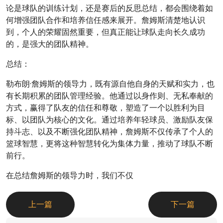
论是球队的训练计划，还是赛后的反思总结，都会围绕着如
何增强团队合作和培养信任感来展开。詹姆斯清楚地认识
到，个人的荣耀固然重要，但真正能让球队走向长久成功
的，是强大的团队精神。
总结：
勒布朗·詹姆斯的领导力，既有源自他自身的天赋和实力，也
有长期积累的团队管理经验。他通过以身作则、无私奉献的
方式，赢得了队友的信任和尊敬，塑造了一个以胜利为目
标、以团队为核心的文化。通过培养年轻球员、激励队友保
持斗志、以及不断强化团队精神，詹姆斯不仅传承了个人的
篮球智慧，更将这种智慧转化为集体力量，推动了球队不断
前行。
在总结詹姆斯的领导力时，我们不仅
上一篇
下一篇