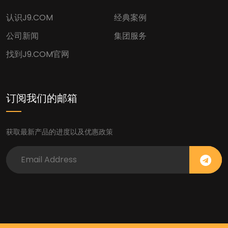
认识J9.COM
经典案例
公司新闻
集团服务
找到J9.COM官网
订阅我们的邮箱
获取最新产品的进度以及优惠政策