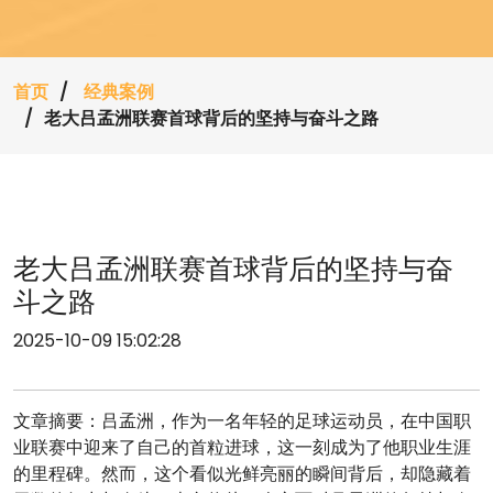
首页
经典案例
老大吕孟洲联赛首球背后的坚持与奋斗之路
老大吕孟洲联赛首球背后的坚持与奋
斗之路
2025-10-09 15:02:28
文章摘要：吕孟洲，作为一名年轻的足球运动员，在中国职
业联赛中迎来了自己的首粒进球，这一刻成为了他职业生涯
的里程碑。然而，这个看似光鲜亮丽的瞬间背后，却隐藏着