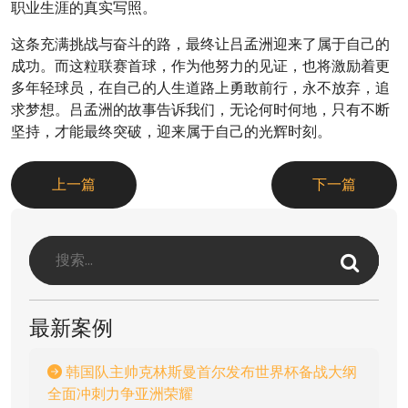
职业生涯的真实写照。
这条充满挑战与奋斗的路，最终让吕孟洲迎来了属于自己的
成功。而这粒联赛首球，作为他努力的见证，也将激励着更
多年轻球员，在自己的人生道路上勇敢前行，永不放弃，追
求梦想。吕孟洲的故事告诉我们，无论何时何地，只有不断
坚持，才能最终突破，迎来属于自己的光辉时刻。
上一篇
下一篇
最新案例
韩国队主帅克林斯曼首尔发布世界杯备战大纲
全面冲刺力争亚洲荣耀