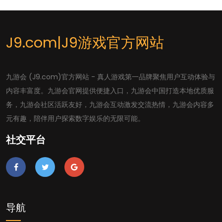
J9.com|J9游戏官方网站
九游会 (J9.com)官方网站 - 真人游戏第一品牌聚焦用户互动体验与
内容丰富度。九游会官网提供便捷入口，九游会中国打造本地优质服
务，九游会社区活跃友好，九游会互动激发交流热情，九游会内容多
元有趣，陪伴用户探索数字娱乐的无限可能。
社交平台
导航