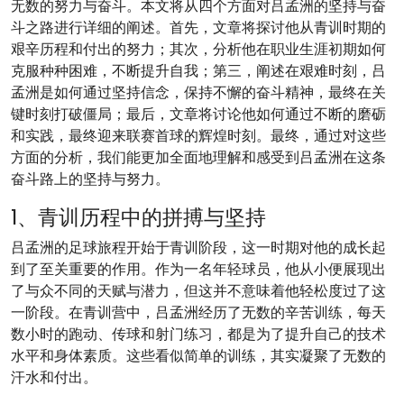
无数的努力与奋斗。本文将从四个方面对吕孟洲的坚持与奋
斗之路进行详细的阐述。首先，文章将探讨他从青训时期的
艰辛历程和付出的努力；其次，分析他在职业生涯初期如何
克服种种困难，不断提升自我；第三，阐述在艰难时刻，吕
孟洲是如何通过坚持信念，保持不懈的奋斗精神，最终在关
键时刻打破僵局；最后，文章将讨论他如何通过不断的磨砺
和实践，最终迎来联赛首球的辉煌时刻。最终，通过对这些
方面的分析，我们能更加全面地理解和感受到吕孟洲在这条
奋斗路上的坚持与努力。
1、青训历程中的拼搏与坚持
吕孟洲的足球旅程开始于青训阶段，这一时期对他的成长起
到了至关重要的作用。作为一名年轻球员，他从小便展现出
了与众不同的天赋与潜力，但这并不意味着他轻松度过了这
一阶段。在青训营中，吕孟洲经历了无数的辛苦训练，每天
数小时的跑动、传球和射门练习，都是为了提升自己的技术
水平和身体素质。这些看似简单的训练，其实凝聚了无数的
汗水和付出。