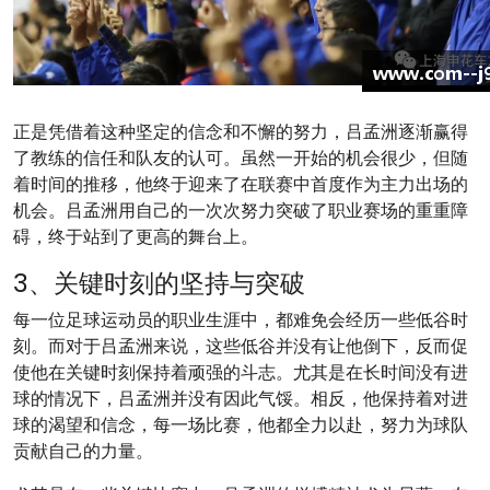
正是凭借着这种坚定的信念和不懈的努力，吕孟洲逐渐赢得
了教练的信任和队友的认可。虽然一开始的机会很少，但随
着时间的推移，他终于迎来了在联赛中首度作为主力出场的
机会。吕孟洲用自己的一次次努力突破了职业赛场的重重障
碍，终于站到了更高的舞台上。
3、关键时刻的坚持与突破
每一位足球运动员的职业生涯中，都难免会经历一些低谷时
刻。而对于吕孟洲来说，这些低谷并没有让他倒下，反而促
使他在关键时刻保持着顽强的斗志。尤其是在长时间没有进
球的情况下，吕孟洲并没有因此气馁。相反，他保持着对进
球的渴望和信念，每一场比赛，他都全力以赴，努力为球队
贡献自己的力量。