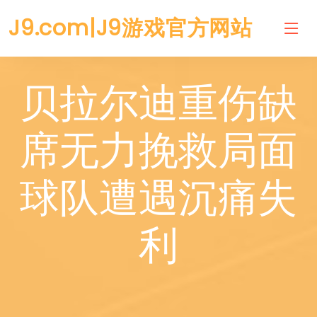
J9.com|J9游戏官方网站
贝拉尔迪重伤缺
席无力挽救局面
球队遭遇沉痛失
利