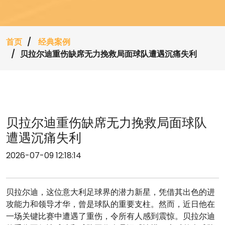
首页
经典案例
贝拉尔迪重伤缺席无力挽救局面球队遭遇沉痛失利
贝拉尔迪重伤缺席无力挽救局面球队
遭遇沉痛失利
2026-07-09 12:18:14
贝拉尔迪，这位意大利足球界的潜力新星，凭借其出色的进
攻能力和领导才华，曾是球队的重要支柱。然而，近日他在
一场关键比赛中遭遇了重伤，令所有人感到震惊。贝拉尔迪