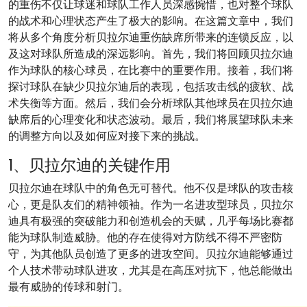
的重伤不仅让球迷和球队工作人员深感惋惜，也对整个球队
的战术和心理状态产生了极大的影响。在这篇文章中，我们
将从多个角度分析贝拉尔迪重伤缺席所带来的连锁反应，以
及这对球队所造成的深远影响。首先，我们将回顾贝拉尔迪
作为球队的核心球员，在比赛中的重要作用。接着，我们将
探讨球队在缺少贝拉尔迪后的表现，包括攻击线的疲软、战
术失衡等方面。然后，我们会分析球队其他球员在贝拉尔迪
缺席后的心理变化和状态波动。最后，我们将展望球队未来
的调整方向以及如何应对接下来的挑战。
1、贝拉尔迪的关键作用
贝拉尔迪在球队中的角色无可替代。他不仅是球队的攻击核
心，更是队友们的精神领袖。作为一名进攻型球员，贝拉尔
迪具有极强的突破能力和创造机会的天赋，几乎每场比赛都
能为球队制造威胁。他的存在使得对方防线不得不严密防
守，为其他队员创造了更多的进攻空间。贝拉尔迪能够通过
个人技术带动球队进攻，尤其是在高压对抗下，他总能做出
最有威胁的传球和射门。