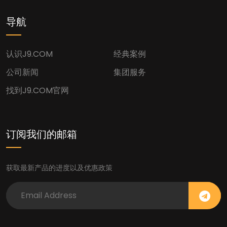
导航
认识J9.COM
经典案例
公司新闻
集团服务
找到J9.COM官网
订阅我们的邮箱
获取最新产品的进度以及优惠政策