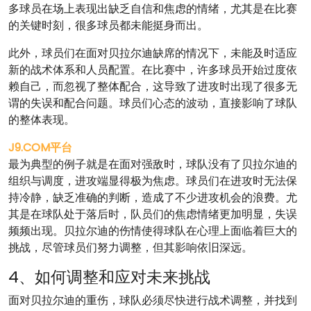
多球员在场上表现出缺乏自信和焦虑的情绪，尤其是在比赛
的关键时刻，很多球员都未能挺身而出。
此外，球员们在面对贝拉尔迪缺席的情况下，未能及时适应
新的战术体系和人员配置。在比赛中，许多球员开始过度依
赖自己，而忽视了整体配合，这导致了进攻时出现了很多无
谓的失误和配合问题。球员们心态的波动，直接影响了球队
的整体表现。
J9.COM平台
最为典型的例子就是在面对强敌时，球队没有了贝拉尔迪的
组织与调度，进攻端显得极为焦虑。球员们在进攻时无法保
持冷静，缺乏准确的判断，造成了不少进攻机会的浪费。尤
其是在球队处于落后时，队员们的焦虑情绪更加明显，失误
频频出现。贝拉尔迪的伤情使得球队在心理上面临着巨大的
挑战，尽管球员们努力调整，但其影响依旧深远。
4、如何调整和应对未来挑战
面对贝拉尔迪的重伤，球队必须尽快进行战术调整，并找到