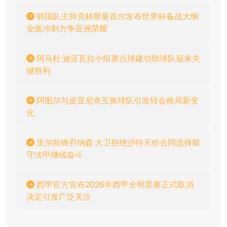
韩国队主帅克林斯曼首尔发布世界杯备战大纲
全面冲刺力争亚洲荣耀
阿马杜·迪亚瓦拉小组赛点球建功助球队迎来关
键胜利
阿图尔与皮亚尼奇互换球队引发转会格局新变
化
里尔前锋乔纳森·大卫拒绝沙特天价合同选择留
守法甲继续奋斗
西甲官方宣布2026年西甲全明星赛正式取消
决定引发广泛关注