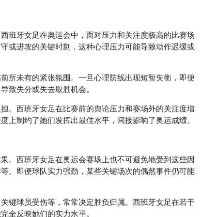
。西班牙女足在奥运会中，面对压力和关注度极高的比赛场
防守或进攻的关键时刻，这种心理压力可能导致动作迟缓或
临前所未有的紧张氛围。一旦心理防线出现短暂失衡，即便
，导致失分或失去取胜机会。
负担。西班牙女足在比赛前的舆论压力和赛场外的关注度增
程度上制约了她们发挥出最佳水平，间接影响了奥运成绩。
结果。西班牙女足在奥运会赛场上也不可避免地受到这些因
排等。即便球队实力强劲，某些关键场次的偶然事件仍可能
、关键球员受伤等，常常决定胜负归属。西班牙女足在若干
能完全反映她们的实力水平。