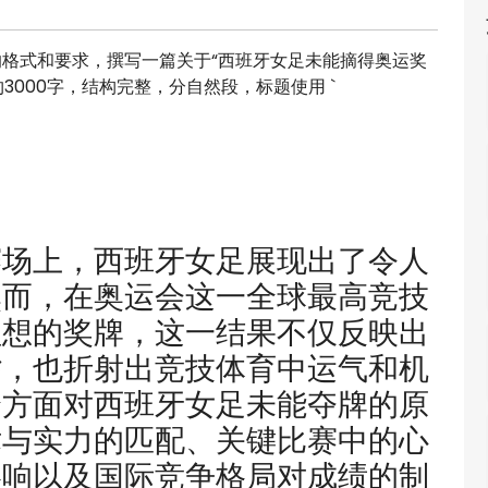
格式和要求，撰写一篇关于“西班牙女足未能摘得奥运奖
3000字，结构完整，分自然段，标题使用 `
赛场上，西班牙女足展现出了令人
然而，在奥运会这一全球最高竞技
理想的奖牌，这一结果不仅反映出
劣，也折射出竞技体育中运气和机
个方面对西班牙女足未能夺牌的原
术与实力的匹配、关键比赛中的心
影响以及国际竞争格局对成绩的制