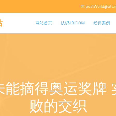
postWorld@att.
站
网站首页
认识J9.COM
经典案例
未能摘得奥运奖牌 
败的交织