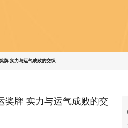
奖牌 实力与运气成败的交织
运奖牌 实力与运气成败的交