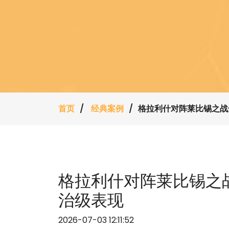
首页
经典案例
格拉利什对阵莱比锡之战
格拉利什对阵莱比锡之
治级表现
2026-07-03 12:11:52