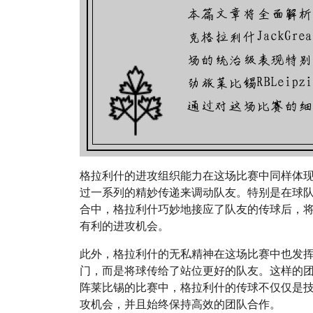
格拉利什的进攻组织能力在这场比赛中同样体
过一系列的精妙传递来调动队友。特别是在球
合中，格拉利什巧妙地接应了队友的传球后，
有利的进攻机会。
此外，格拉利什的无私精神在这场比赛中也发
门，而是将球传给了站位更好的队友。这样的
阵莱比锡的比赛中，格拉利什的传球不仅仅是
攻机会，并且始终保持高效的团队合作。