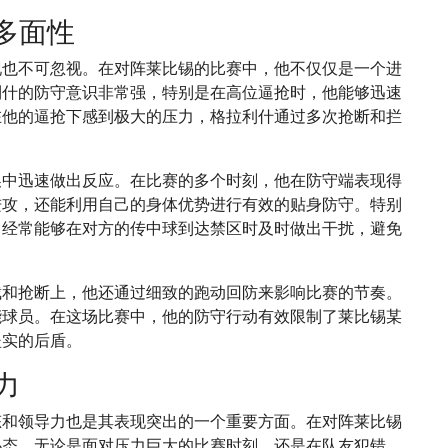
多面性
现也不可忽视。在对阵莱比锡的比赛中，他不仅仅是一个进
利什的防守意识非常强，特别是在高位逼抢时，他能够迅速
在他的逼抢下感到极大的压力，格拉利什通过多次抢断和拦
换中迅速做出反应。在比赛的多个时刻，他在防守端表现得
进攻，还能利用自己的身体优势进行有效的贴身防守。特别
，经常能够在对方的传中球到达禁区时及时做出干扰，避免
截和抢断上，他还通过细致的跑动回防来影响比赛的节奏。
能球员。在这场比赛中，他的防守行动有效限制了莱比锡某
坚实的后盾。
力
态和领导力也是其表现突出的一个重要方面。在对阵莱比锡
心态，无论是面对压力巨大的比赛时刻，还是在队友犯错