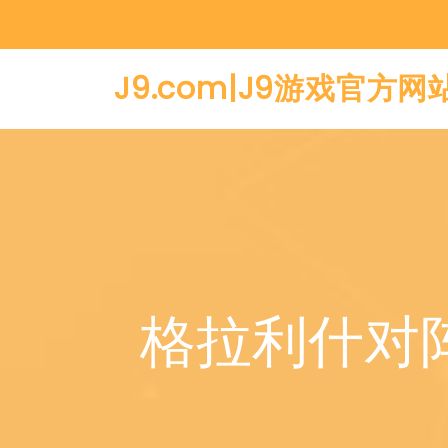
J9.com|J9游戏官方网
格拉利什对