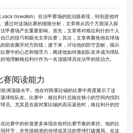
ck Grealish）在法甲赛场的统治级表现，特别是他对
彩表现。通过对这场比赛的细致分析，文章将从四个方面深入探
对法甲赛场产生重要影响。首先，文章将对格拉利什的个人
用自己的技巧和眼光主宰比赛；其次，文章将聚焦他在球场
私的助攻撕开对方防线；接下来，讨论他的防守贡献，揭示
在比赛中的心态和领导力，阐述他如何激励队友并成为球队
更好地理解格拉利什作为一名顶级球员在法甲的统治力。
比赛阅读能力
至欧洲顶级水平。他在对阵莱比锡的比赛中再度展示了这
传递球给队友。比赛中，格拉利什总能在狭小的空间内找到
守球员。尤其是在面对莱比锡的高压逼抢时，格拉利什的控
什在比赛中的价值更多体现在他对比赛节奏的掌控。他的比
薄弱环节，并凭借精准的传球或灵活的带球打破僵局。在这