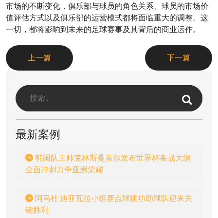
市场的不断变化，俱乐部与球员的角色关系、球员的市场价
值评估方式以及俱乐部的运营模式都将面临重大的调整。这
一切，都将影响到未来的足球赛事及其背后的商业运作。
上一篇
下一篇
最新案例
韩国队主帅克林斯曼首尔发布世界杯备战大纲
全面冲刺力争亚洲荣耀
阿马杜·迪亚瓦拉小组赛点球建功助球队迎来关
键胜利