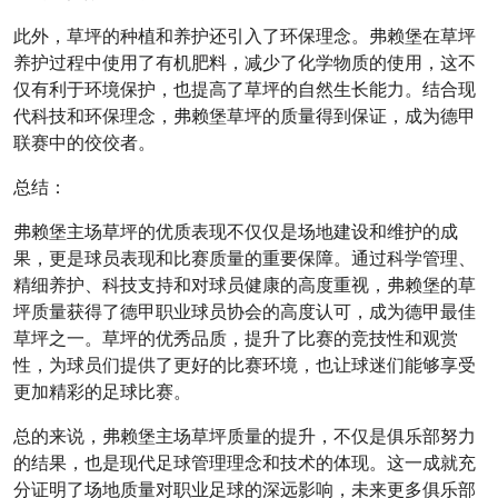
此外，草坪的种植和养护还引入了环保理念。弗赖堡在草坪
养护过程中使用了有机肥料，减少了化学物质的使用，这不
仅有利于环境保护，也提高了草坪的自然生长能力。结合现
代科技和环保理念，弗赖堡草坪的质量得到保证，成为德甲
联赛中的佼佼者。
总结：
弗赖堡主场草坪的优质表现不仅仅是场地建设和维护的成
果，更是球员表现和比赛质量的重要保障。通过科学管理、
精细养护、科技支持和对球员健康的高度重视，弗赖堡的草
坪质量获得了德甲职业球员协会的高度认可，成为德甲最佳
草坪之一。草坪的优秀品质，提升了比赛的竞技性和观赏
性，为球员们提供了更好的比赛环境，也让球迷们能够享受
更加精彩的足球比赛。
总的来说，弗赖堡主场草坪质量的提升，不仅是俱乐部努力
的结果，也是现代足球管理理念和技术的体现。这一成就充
分证明了场地质量对职业足球的深远影响，未来更多俱乐部