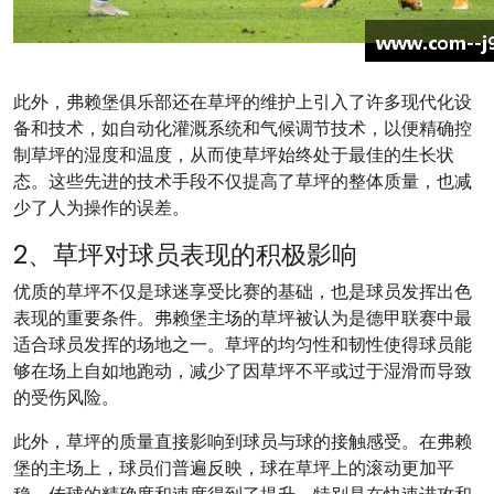
此外，弗赖堡俱乐部还在草坪的维护上引入了许多现代化设
备和技术，如自动化灌溉系统和气候调节技术，以便精确控
制草坪的湿度和温度，从而使草坪始终处于最佳的生长状
态。这些先进的技术手段不仅提高了草坪的整体质量，也减
少了人为操作的误差。
2、草坪对球员表现的积极影响
优质的草坪不仅是球迷享受比赛的基础，也是球员发挥出色
表现的重要条件。弗赖堡主场的草坪被认为是德甲联赛中最
适合球员发挥的场地之一。草坪的均匀性和韧性使得球员能
够在场上自如地跑动，减少了因草坪不平或过于湿滑而导致
的受伤风险。
此外，草坪的质量直接影响到球员与球的接触感受。在弗赖
堡的主场上，球员们普遍反映，球在草坪上的滚动更加平