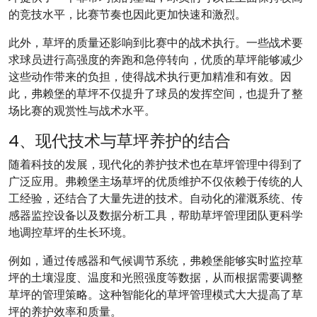
的竞技水平，比赛节奏也因此更加快速和激烈。
此外，草坪的质量还影响到比赛中的战术执行。一些战术要
求球员进行高强度的奔跑和急停转向，优质的草坪能够减少
这些动作带来的负担，使得战术执行更加精准和有效。因
此，弗赖堡的草坪不仅提升了球员的发挥空间，也提升了整
场比赛的观赏性与战术水平。
4、现代技术与草坪养护的结合
随着科技的发展，现代化的养护技术也在草坪管理中得到了
广泛应用。弗赖堡主场草坪的优质维护不仅依赖于传统的人
工经验，还结合了大量先进的技术。自动化的灌溉系统、传
感器监控设备以及数据分析工具，帮助草坪管理团队更科学
地调控草坪的生长环境。
例如，通过传感器和气候调节系统，弗赖堡能够实时监控草
坪的土壤湿度、温度和光照强度等数据，从而根据需要调整
草坪的管理策略。这种智能化的草坪管理模式大大提高了草
坪的养护效率和质量。