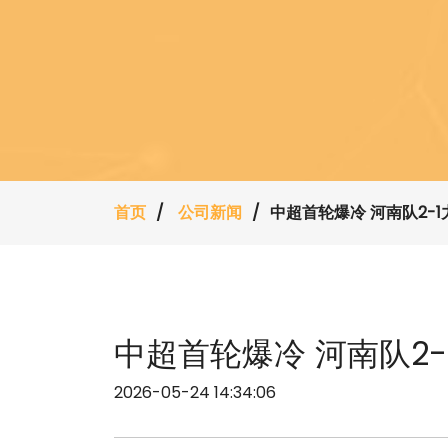
首页
公司新闻
中超首轮爆冷 河南队2-
中超首轮爆冷 河南队2
2026-05-24 14:34:06