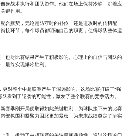
于自身战术执行和团队协作。他们在场上保持冷静，沉着应
了关键作用。
间配合默契，无论是防守时的补位，还是进攻时的传切配
的衔接环节，每个球员都明确自己的职责，使得球队整体运
整，也对比赛结果产生了积极影响。心理上的自信与团队的
势，最终实现爆冷胜利。
利，更对整个中超联赛产生了深远影响。这场比赛打破了“强
球队看到了逆袭的可能性，激发了整个联赛的竞争活力。
。新赛季刚开局便取得如此关键胜利，为球队接下来的比赛
队内部氛围和凝聚力因此更加紧密，为未来战绩奠定了坚实
续上升，推动了中超联赛的关注度和话题性。通过这场冷门