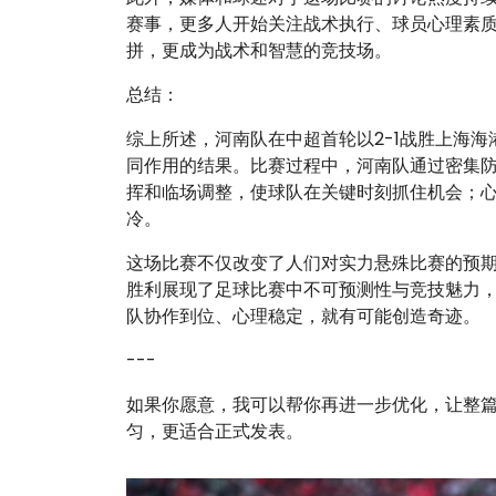
赛事，更多人开始关注战术执行、球员心理素
拼，更成为战术和智慧的竞技场。
总结：
综上所述，河南队在中超首轮以2-1战胜上海
同作用的结果。比赛过程中，河南队通过密集
挥和临场调整，使球队在关键时刻抓住机会；
冷。
这场比赛不仅改变了人们对实力悬殊比赛的预
胜利展现了足球比赛中不可预测性与竞技魅力
队协作到位、心理稳定，就有可能创造奇迹。
---
如果你愿意，我可以帮你再进一步优化，让整篇文
匀，更适合正式发表。