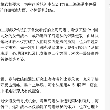
格式和要求，为中超首轮河南队2-1力克上海海港事件撰
四个详细阐述方面、小标题和总结。
在主场以2-1战胜了备受看好的上海海港，震惊了整个中国
和高效的反击战术，成功遏制了海港队的强势进攻，而球队
。这场比赛不仅打破了人们对实力悬殊的预期，也为中超新
每一次拼抢、每一次射门都充满紧张感，观众们经历了从惊
员表现、心理因素以及比赛影响四个方面，对这一爆冷事件
超首轮创造奇迹。
布置。赛前教练组通过研究上海海港的比赛录像，充分了解
守反击策略。整个上半场，河南队采用4-5-1阵型，密集
在中场难以形成有效配合。
通过快速反击寻找机会。每当海港队推进到禁区附近时，河
和传中。这种战术不仅消耗了海港球员的体力，也在心理上