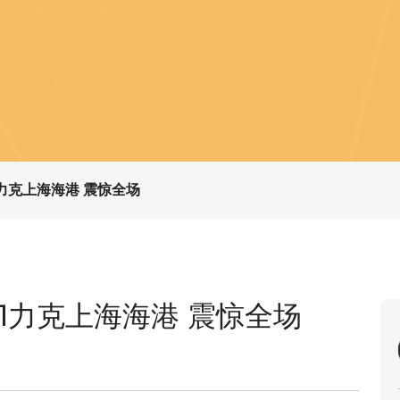
1力克上海海港 震惊全场
-1力克上海海港 震惊全场