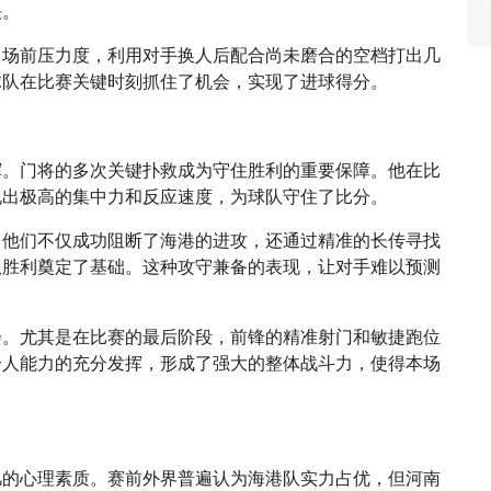
决。
中场前压力度，利用对手换人后配合尚未磨合的空档打出几
球队在比赛关键时刻抓住了机会，实现了进球得分。
挥。门将的多次关键扑救成为守住胜利的重要保障。他在比
现出极高的集中力和反应速度，为球队守住了比分。
。他们不仅成功阻断了海港的进攻，还通过精准的长传寻找
队胜利奠定了基础。这种攻守兼备的表现，让对手难以预测
会。尤其是在比赛的最后阶段，前锋的精准射门和敏捷跑位
个人能力的充分发挥，形成了强大的整体战斗力，使得本场
凡的心理素质。赛前外界普遍认为海港队实力占优，但河南