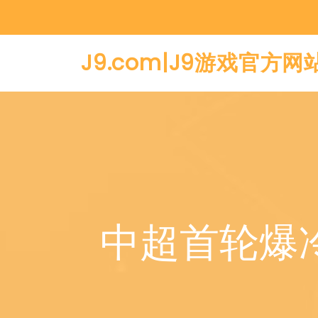
J9.com|J9游戏官方网
中超首轮爆冷