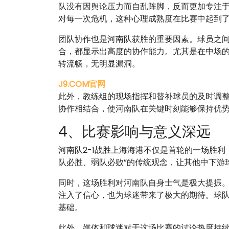
队没有因舆论压力而自乱阵脚，反而更加专注
对每一次危机，这种心理成熟度在比赛中起到
团队协作也是河南队获胜的重要因素。球员之
合，都显示出高度的协作能力。尤其是在中场
转流畅，无明显漏洞。
J9.COM官网
此外，教练组的现场指挥和替补球员的及时调
协作相结合，使河南队在关键时刻能够保持优
4、比赛影响与意义深远
河南队2-1战胜上海海港不仅是首轮的一场胜
队必胜、弱队必败”的传统观念，让其他中下游
同时，这场胜利对河南队自身士气是极大提振
注入了信心，也为球迷带来了极大的期待。球
基础。
此外，媒体和球迷对于这场比赛的讨论热度持