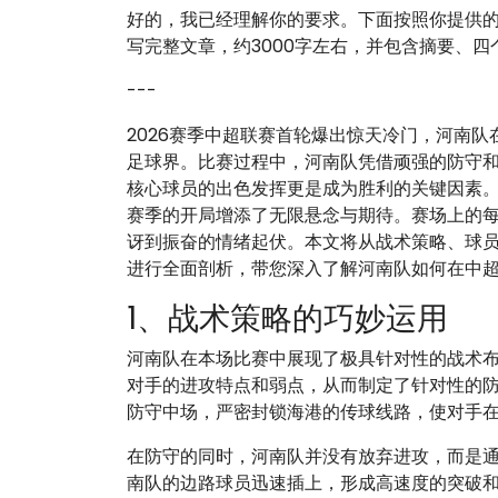
好的，我已经理解你的要求。下面按照你提供的
写完整文章，约3000字左右，并包含摘要、
---
2026赛季中超联赛首轮爆出惊天冷门，河南队
足球界。比赛过程中，河南队凭借顽强的防守
核心球员的出色发挥更是成为胜利的关键因素
赛季的开局增添了无限悬念与期待。赛场上的
讶到振奋的情绪起伏。本文将从战术策略、球
进行全面剖析，带您深入了解河南队如何在中
1、战术策略的巧妙运用
河南队在本场比赛中展现了极具针对性的战术
对手的进攻特点和弱点，从而制定了针对性的防
防守中场，严密封锁海港的传球线路，使对手
在防守的同时，河南队并没有放弃进攻，而是
南队的边路球员迅速插上，形成高速度的突破