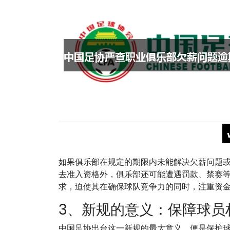
如果俱乐部在规定的期限内未能解决欠薪问题
去准入资格外，俱乐部还可能遭遇罚款、禁赛
求，迫使其在确保球队竞争力的同时，注重资
3、新规的意义：保障球员
中国足协出台这一新规的最大意义，便是保护