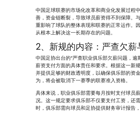
中国足球联赛的市场化改革和商业化发展过程
善，资金链断裂，导致球员薪资得不到保障。
重影响了球队的整体表现和联赛的正常运作。
从根本上解决这一长期存在的问题。
2、新规的内容：严查欠薪
中国足协出台的“严查职业俱乐部欠薪问题，逾
薪资支付方面的具体责任和要求。根据这一新
并提供足够的财政透明度，以确保俱乐部的资
为，将会被取消下一赛季的联赛准入资格。
具体来说，职业俱乐部需要每月按时支付球员
况。这一规定要求俱乐部不仅要支付工资，还
时，俱乐部需向球员和足协提供财务审计报告