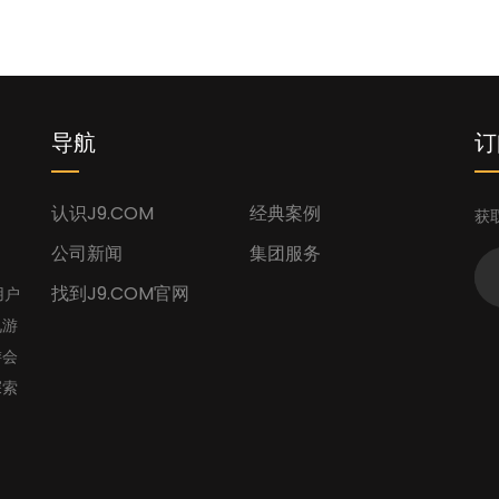
导航
订
认识J9.COM
经典案例
获
公司新闻
集团服务
找到J9.COM官网
用户
九游
游会
探索