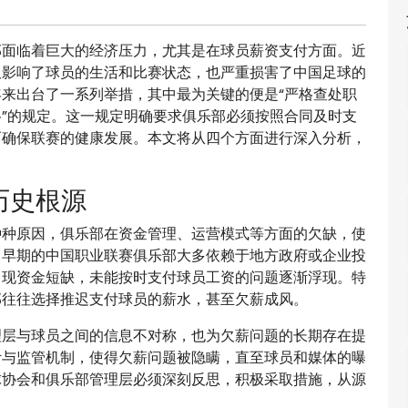
部面临着巨大的经济压力，尤其是在球员薪资支付方面。近
仅影响了球员的生活和比赛状态，也严重损害了中国足球的
来出台了一系列举措，其中最为关键的便是“严格查处职
”的规定。这一规定明确要求俱乐部必须按照合同及时支
而确保联赛的健康发展。本文将从四个方面进行深入分析，
。
历史根源
种种原因，俱乐部在资金管理、运营模式等方面的欠缺，使
。早期的中国职业联赛俱乐部大多依赖于地方政府或企业投
出现资金短缺，未能按时支付球员工资的问题逐渐浮现。特
部往往选择推迟支付球员的薪水，甚至欠薪成风。
理层与球员之间的信息不对称，也为欠薪问题的长期存在提
计与监管机制，使得欠薪问题被隐瞒，直至球员和媒体的曝
球协会和俱乐部管理层必须深刻反思，积极采取措施，从源