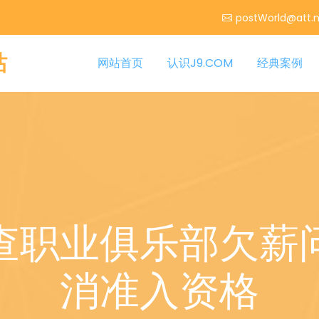
postWorld@att.
站
网站首页
认识J9.COM
经典案例
查职业俱乐部欠薪
消准入资格