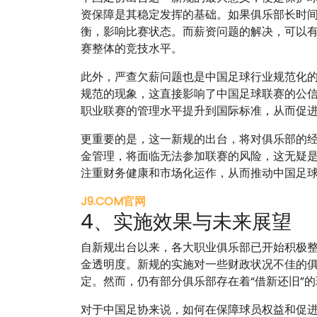
资保障是其稳定发挥的基础。如果俱乐部长时
衡，影响比赛状态。而薪资问题的解决，可以
赛整体的竞技水平。
此外，严查欠薪问题也是中国足球行业规范化
规范的现象，这直接影响了中国足球联赛的公
职业联赛的管理水平提升到国际标准，从而促
更重要的是，这一新规的出台，将对俱乐部的
金管理，将面临无法参加联赛的风险，这无疑
注重财务健康和市场化运作，从而推动中国足
J9.COM官网
4、实施效果与未来展望
自新规出台以来，各大职业俱乐部已开始积极
金透明度。新规的实施对一些财政状况不佳的
定。然而，仍有部分俱乐部存在着“借新还旧”
对于中国足协来说，如何在保障球员权益和促