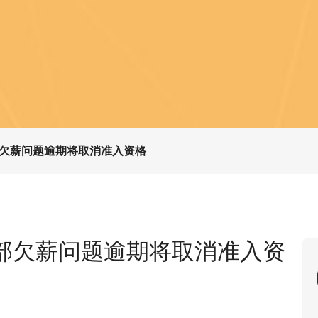
欠薪问题逾期将取消准入资格
部欠薪问题逾期将取消准入资