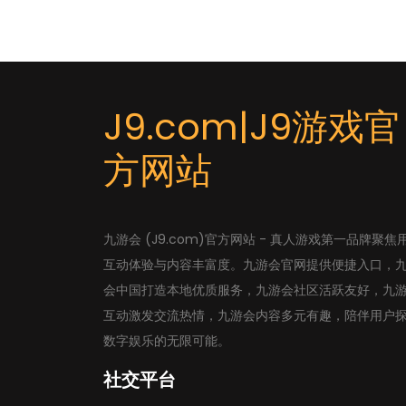
J9.com|J9游戏官
方网站
九游会 (J9.com)官方网站 - 真人游戏第一品牌聚焦
互动体验与内容丰富度。九游会官网提供便捷入口，
会中国打造本地优质服务，九游会社区活跃友好，九
互动激发交流热情，九游会内容多元有趣，陪伴用户
数字娱乐的无限可能。
社交平台