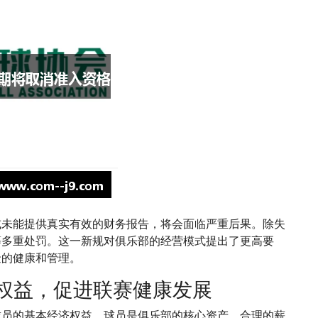
或未能提供真实有效的财务报告，将会面临严重后果。除失
等多重处罚。这一新规对俱乐部的经营模式提出了更高要
金的健康和管理。
权益，促进联赛健康发展
球员的基本经济权益。球员是俱乐部的核心资产，合理的薪