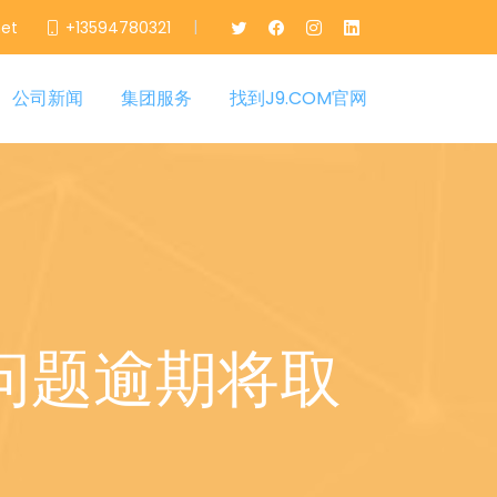
|
net
+13594780321
公司新闻
集团服务
找到J9.COM官网
问题逾期将取