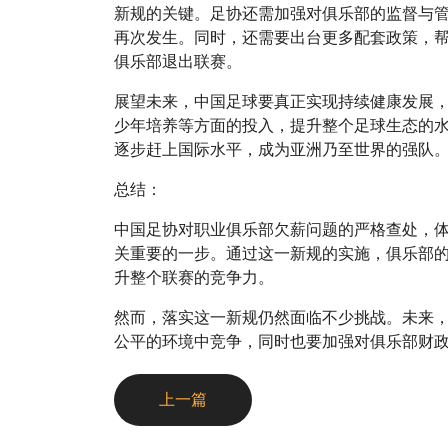
新规的关键。足协还需加强对俱乐部的监督与
再次发生。同时，还需要出台更多配套政策，
俱乐部退出联赛。
展望未来，中国足球要真正实现持续健康发展
少年培养等方面的投入，提升整个足球生态的
逐步赶上国际水平，成为亚洲乃至世界的强队
总结：
中国足协对职业俱乐部欠薪问题的严格查处，
关重要的一步。通过这一新规的实施，俱乐部
升整个联赛的竞争力。
然而，落实这一新规仍然面临不少挑战。未来
公平的环境中竞争，同时也要加强对俱乐部财
上一篇