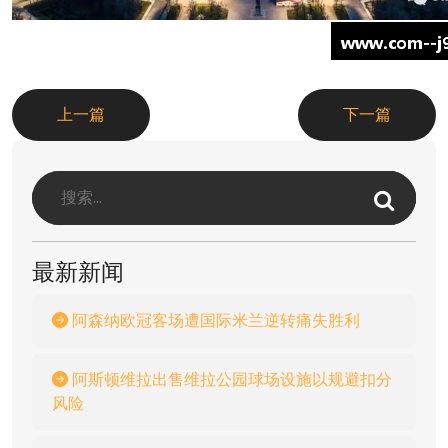
上一篇
下一篇
最新新闻
阿森纳欧冠客场遭国际米兰逆转痛失胜利
阿斯顿维拉出售维拉公园球场设施以规避扣分
风险