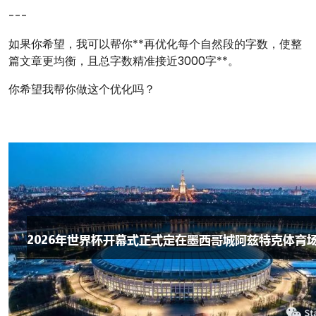
---
如果你希望，我可以帮你**再优化每个自然段的字数，使整
篇文章更均衡，且总字数精准接近3000字**。
你希望我帮你做这个优化吗？