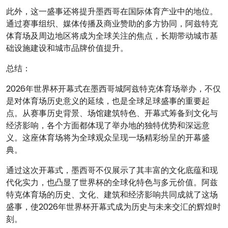
此外，这一盛事还将提升墨西哥在国际体育产业中的地位。
通过赛事组织、媒体传播及商业赞助的多方协同，阿兹特克
体育场及周边地区将成为全球关注的焦点，长期带动城市基
础设施建设和城市品牌价值提升。
总结：
2026年世界杯开幕式在墨西哥城阿兹特克体育场举办，不仅
是对体育场历史意义的延续，也是全球足球盛事的重要起
点。从赛事历史背景、场馆建筑特色、开幕式筹备到文化与
经济影响，各个方面都体现了举办地的独特优势和深远意
义。这座体育场将为全球观众呈现一场精彩纷呈的开幕盛
典。
通过这次开幕式，墨西哥不仅展示了其丰富的文化底蕴和现
代化实力，也凸显了世界杯的全球化特色与多元价值。阿兹
特克体育场的历史、文化、建筑和经济影响共同成就了这场
盛事，使2026年世界杯开幕式成为历史与未来交汇的辉煌时
刻。