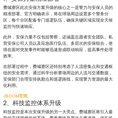
费城赛区此次安保方案升级的核心之一是警力与安保人员的
精准部署。官方明确表示，将在球场周边设置多个警务分
区，每个分区配备专门巡逻队伍，确保关键区域实现全天候
监控与快速响应。
此外，安保力量不仅包括警察，还涵盖志愿者安全团队、私
营安保公司人员以及应急医疗队伍。多层次的安保组合，使
得在面对突发事件时能够迅速形成联动响应，提高事件处理
效率。
在部署过程中，费城赛区还特别考虑了人流密集点和交通枢
纽的安全需求。通过科学分析赛场周边的人流与交通数据，
安保部门合理安排执勤点和巡逻路线，实现警力资源的最大
化利用。
J9.COM官网
2、科技监控体系升级
科技监控是本次安保升级的另一大亮点。费城赛区将引入最