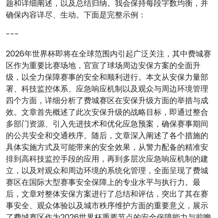
题和详细阐述，以及总结归纳。我会保持每段字数均衡，并
确保内容详尽、生动。下面是完整示例：
---
2026年世界杯即将在全球范围内引起广泛关注，其中费城赛
区作为重要比赛场地，官宣了球场周边安保方案的全面升
级，以全力保障赛事的安全和顺利进行。本文从安保力量部
署、科技监控体系、应急响应机制以及观众与周边环境管理
四个方面，详细分析了费城赛区在安保升级方面的举措与成
效。文章首先概述了此次安保升级的战略目标，即通过整合
多部门资源、引入先进技术和优化应急预案，确保赛事期间
的公共安全和交通秩序。随后，文章深入阐述了各个措施的
具体实施方式及可能带来的安全效果，从警力配备的精准安
排到高科技监控手段的应用，再到多层次应急响应机制的建
立，以及对观众和周边环境的系统化管理，全面呈现了费城
赛区在国际大型赛事安全保障上的专业水平与执行力。最
后，文章对整体安保方案进行了总结和评估，突出了其在赛
事安全、观众体验以及城市秩序维护方面的重要意义，展示
了费城赛区作为2026世界杯重要节点的安全保障能力与前瞻