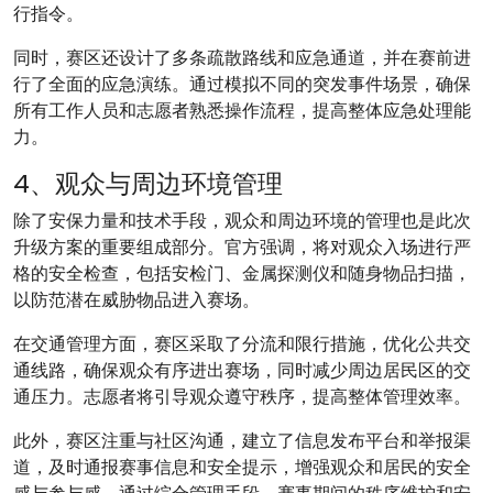
行指令。
同时，赛区还设计了多条疏散路线和应急通道，并在赛前进
行了全面的应急演练。通过模拟不同的突发事件场景，确保
所有工作人员和志愿者熟悉操作流程，提高整体应急处理能
力。
4、观众与周边环境管理
除了安保力量和技术手段，观众和周边环境的管理也是此次
升级方案的重要组成部分。官方强调，将对观众入场进行严
格的安全检查，包括安检门、金属探测仪和随身物品扫描，
以防范潜在威胁物品进入赛场。
在交通管理方面，赛区采取了分流和限行措施，优化公共交
通线路，确保观众有序进出赛场，同时减少周边居民区的交
通压力。志愿者将引导观众遵守秩序，提高整体管理效率。
此外，赛区注重与社区沟通，建立了信息发布平台和举报渠
道，及时通报赛事信息和安全提示，增强观众和居民的安全