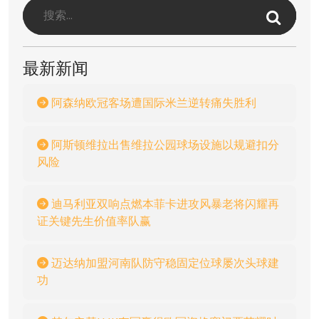
最新新闻
阿森纳欧冠客场遭国际米兰逆转痛失胜利
阿斯顿维拉出售维拉公园球场设施以规避扣分
风险
迪马利亚双响点燃本菲卡进攻风暴老将闪耀再
证关键先生价值率队赢
迈达纳加盟河南队防守稳固定位球屡次头球建
功