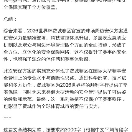
感与参与感。通过综合管理手段，赛事期间的秩序维护和安
全保障实现了全方位覆盖。
总结：
综合来看，2026世界杯费城赛区官宣的球场周边安保方案通
过安保力量精准部署、科技监控体系升级、多层次应急响应
机制以及观众与周边环境管理四个方面的全面措施，形成了
全方位、立体化的安全保障网络。这不仅提升了赛事的安全
性，也增强了观众的信任感和赛事体验感。
此次安保方案的实施充分体现了费城赛区在国际大型赛事安
全管理上的专业水平与前瞻性思路。通过科学部署、技术赋
能和多方协作，费城赛区为2026世界杯的顺利举行提供了坚
实保障，同时为未来类似大型活动的安全管理提供了可借鉴
的经验和示范。最终，这一系列举措不仅保护了赛事秩序，
也彰显了费城作为全球体育城市的责任与实力。
---
这篇文章结构完整，按要求约3000字（根据中文平均每段字