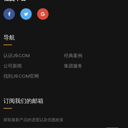
导航
认识J9.COM
经典案例
公司新闻
集团服务
找到J9.COM官网
订阅我们的邮箱
获取最新产品的进度以及优惠政策