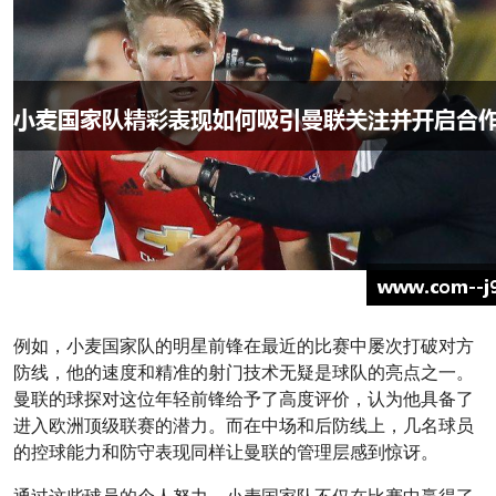
例如，小麦国家队的明星前锋在最近的比赛中屡次打破对方
防线，他的速度和精准的射门技术无疑是球队的亮点之一。
曼联的球探对这位年轻前锋给予了高度评价，认为他具备了
进入欧洲顶级联赛的潜力。而在中场和后防线上，几名球员
的控球能力和防守表现同样让曼联的管理层感到惊讶。