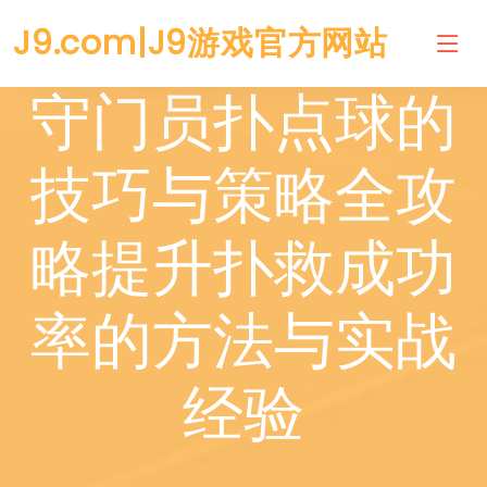
J9.com|J9游戏官方网站
守门员扑点球的
技巧与策略全攻
略提升扑救成功
率的方法与实战
经验