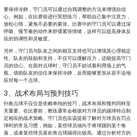
要保持冷静，守门员可以通过自我调整的方法来增强自信
心。例如，在比赛前进行冥想练习，帮助自己集中注意力，
放松心情，避免不必要的紧张。比赛中的守门员可以通过深
呼吸、慢节奏的动作来舒缓紧张情绪，这样可以提高身体反
应的协调性和灵敏度。
另外，守门员与队友之间的相互支持也可以增强其心理稳定
性。队友的鼓励和支持，不仅可以缓解压力，还能提高守门
员的信心。在面对点球时，守门员不妨试着利用场上的气
氛，借助队友的信任来保持冷静，反而能够更加从容不迫地
应对每一个点球。
3、战术布局与预判技巧
扑救点球不仅仅是依赖单纯的技巧，战术布局和预判同样至
关重要。在比赛前，教练通常会根据对方球员的踢球特点制
定相应的战术策略。守门员也应该提前了解对方球员在罚点
球时的常见习惯，例如，某些球员倾向于将球踢到某个角
落，或者某些球员喜欢将点球踢得比较高。通过分析对方的