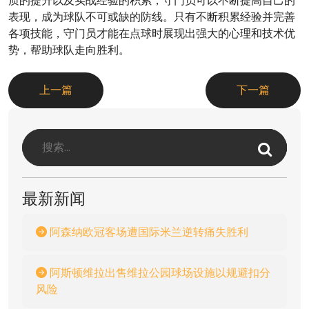
质的提升以及实战经验的积累，守门员可以不断提高自己的
表现，成为球队不可或缺的防线。只有不断积累经验并完善
各项技能，守门员才能在点球时展现出强大的心理和技术优
势，帮助球队走向胜利。
上一篇
下一篇
最新新闻
阿森纳欧冠客场遭国际米兰逆转痛失胜利
阿斯顿维拉出售维拉公园球场设施以规避扣分
风险