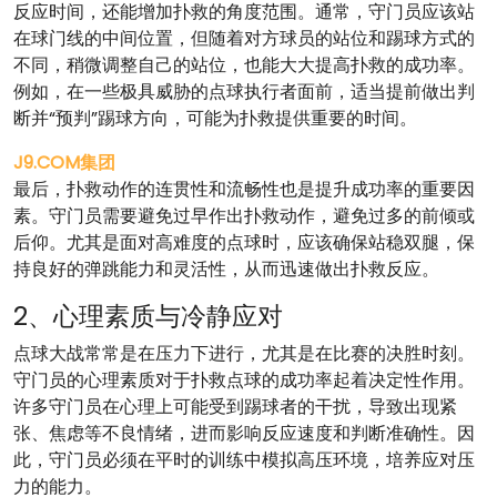
反应时间，还能增加扑救的角度范围。通常，守门员应该站
在球门线的中间位置，但随着对方球员的站位和踢球方式的
不同，稍微调整自己的站位，也能大大提高扑救的成功率。
例如，在一些极具威胁的点球执行者面前，适当提前做出判
断并“预判”踢球方向，可能为扑救提供重要的时间。
J9.COM集团
最后，扑救动作的连贯性和流畅性也是提升成功率的重要因
素。守门员需要避免过早作出扑救动作，避免过多的前倾或
后仰。尤其是面对高难度的点球时，应该确保站稳双腿，保
持良好的弹跳能力和灵活性，从而迅速做出扑救反应。
2、心理素质与冷静应对
点球大战常常是在压力下进行，尤其是在比赛的决胜时刻。
守门员的心理素质对于扑救点球的成功率起着决定性作用。
许多守门员在心理上可能受到踢球者的干扰，导致出现紧
张、焦虑等不良情绪，进而影响反应速度和判断准确性。因
此，守门员必须在平时的训练中模拟高压环境，培养应对压
力的能力。