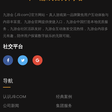
九游会 (J9.com)官方网站 - 真人游戏第一品牌聚焦用户互动体验与
内容丰富度。九游会官网提供便捷入口，九游会中国打造本地优质服
务，九游会社区活跃友好，九游会互动激发交流热情，九游会内容多
元有趣，陪伴用户探索数字娱乐的无限可能。
社交平台
导航
认识J9.COM
经典案例
公司新闻
集团服务