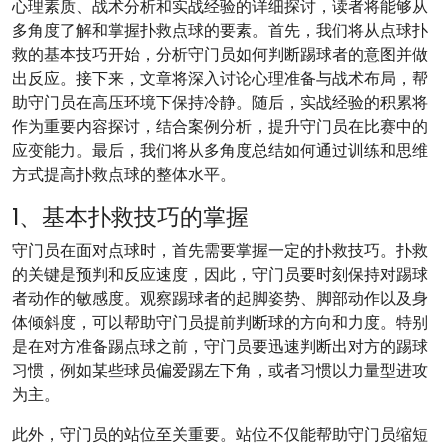
心理素质、战术分析和实战经验的详细探讨，读者将能够从
多角度了解和掌握扑救点球的要素。首先，我们将从点球扑
救的基本技巧开始，分析守门员如何判断踢球者的意图并做
出反应。接下来，文章将深入讨论心理准备与战术布局，帮
助守门员在高压环境下保持冷静。随后，实战经验的积累将
作为重要内容探讨，结合案例分析，提升守门员在比赛中的
应变能力。最后，我们将从多角度总结如何通过训练和思维
方式提高扑救点球的整体水平。
1、基本扑救技巧的掌握
守门员在面对点球时，首先需要掌握一定的扑救技巧。扑救
的关键是预判和反应速度，因此，守门员要时刻保持对踢球
者动作的敏感度。观察踢球者的起脚姿势、脚部动作以及身
体倾斜度，可以帮助守门员提前判断球的方向和力度。特别
是在对方准备踢点球之前，守门员要迅速判断出对方的踢球
习惯，例如某些球员偏爱踢左下角，或者习惯以力量型进攻
为主。
此外，守门员的站位至关重要。站位不仅能帮助守门员缩短