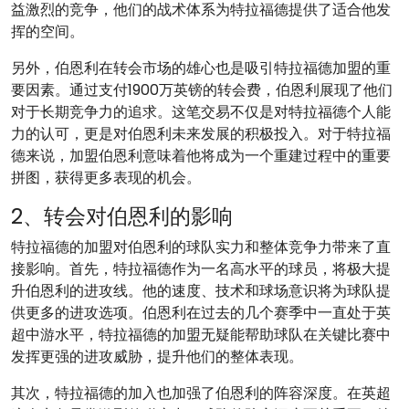
益激烈的竞争，他们的战术体系为特拉福德提供了适合他发
挥的空间。
另外，伯恩利在转会市场的雄心也是吸引特拉福德加盟的重
要因素。通过支付1900万英镑的转会费，伯恩利展现了他们
对于长期竞争力的追求。这笔交易不仅是对特拉福德个人能
力的认可，更是对伯恩利未来发展的积极投入。对于特拉福
德来说，加盟伯恩利意味着他将成为一个重建过程中的重要
拼图，获得更多表现的机会。
2、转会对伯恩利的影响
特拉福德的加盟对伯恩利的球队实力和整体竞争力带来了直
接影响。首先，特拉福德作为一名高水平的球员，将极大提
升伯恩利的进攻线。他的速度、技术和球场意识将为球队提
供更多的进攻选项。伯恩利在过去的几个赛季中一直处于英
超中游水平，特拉福德的加盟无疑能帮助球队在关键比赛中
发挥更强的进攻威胁，提升他们的整体表现。
其次，特拉福德的加入也加强了伯恩利的阵容深度。在英超