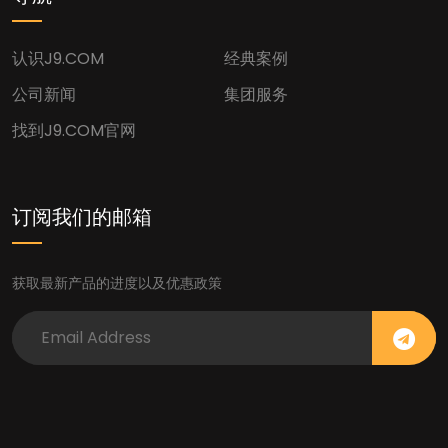
认识J9.COM
经典案例
公司新闻
集团服务
找到J9.COM官网
订阅我们的邮箱
获取最新产品的进度以及优惠政策