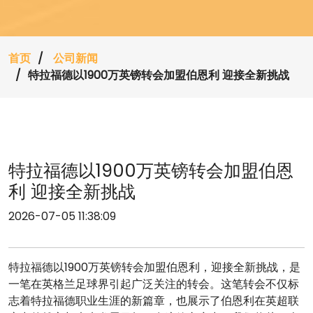
首页
公司新闻
特拉福德以1900万英镑转会加盟伯恩利 迎接全新挑战
特拉福德以1900万英镑转会加盟伯恩
利 迎接全新挑战
2026-07-05 11:38:09
特拉福德以1900万英镑转会加盟伯恩利，迎接全新挑战，是
一笔在英格兰足球界引起广泛关注的转会。这笔转会不仅标
志着特拉福德职业生涯的新篇章，也展示了伯恩利在英超联