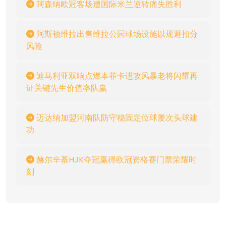
阿森纳欧冠客场遭国际米兰逆转痛失胜利
阿斯顿维拉出售维拉公园球场设施以规避扣分
风险
迪马利亚双响点燃本菲卡进攻风暴老将闪耀再
证关键先生价值率队赢
迈达纳加盟河南队防守稳固定位球屡次头球建
功
赫尔辛基HJK夺冠赢得欧冠资格赛门票荣耀时
刻