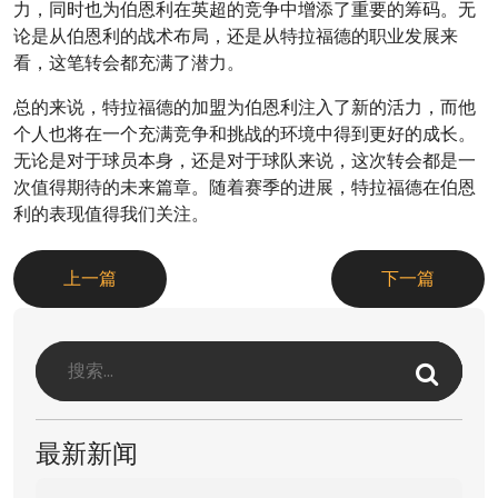
力，同时也为伯恩利在英超的竞争中增添了重要的筹码。无
论是从伯恩利的战术布局，还是从特拉福德的职业发展来
看，这笔转会都充满了潜力。
总的来说，特拉福德的加盟为伯恩利注入了新的活力，而他
个人也将在一个充满竞争和挑战的环境中得到更好的成长。
无论是对于球员本身，还是对于球队来说，这次转会都是一
次值得期待的未来篇章。随着赛季的进展，特拉福德在伯恩
利的表现值得我们关注。
上一篇
下一篇
最新新闻