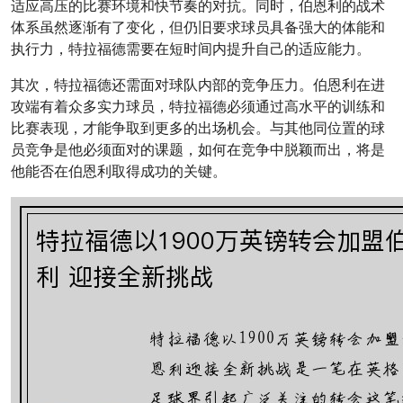
适应高压的比赛环境和快节奏的对抗。同时，伯恩利的战术
体系虽然逐渐有了变化，但仍旧要求球员具备强大的体能和
执行力，特拉福德需要在短时间内提升自己的适应能力。
其次，特拉福德还需面对球队内部的竞争压力。伯恩利在进
攻端有着众多实力球员，特拉福德必须通过高水平的训练和
比赛表现，才能争取到更多的出场机会。与其他同位置的球
员竞争是他必须面对的课题，如何在竞争中脱颖而出，将是
他能否在伯恩利取得成功的关键。