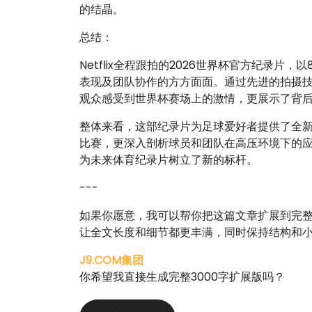
的结晶。
总结：
Netflix全程跟拍的2026世界杯官方纪录
表现及团队协作的方方面面。通过先进的拍摄
观众感受到世界杯赛场上的激情，更展示了背
整体来看，这部纪录片为足球爱好者提供了全
比赛，更深入剖析球员和团队在高压环境下的
为未来体育纪录片树立了新的标杆。
---
如果你愿意，我可以帮你把这篇文章扩展到完整的
让全文长度和细节都更丰满，同时保持结构和
J9.COM集团
你希望我直接生成完整3000字扩展版吗？