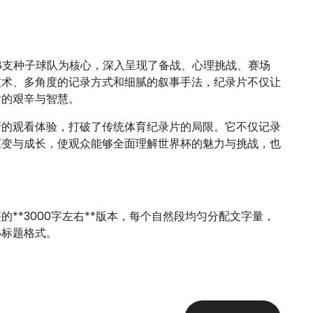
片，以8支种子球队为核心，深入呈现了备战、心理挑战、赛场
技术、多角度的记录方式和细腻的叙事手法，纪录片不仅让
后的艰辛与智慧。
新的观看体验，打破了传统体育纪录片的局限。它不仅记录
应变与成长，使观众能够全面理解世界杯的魅力与挑战，也
**3000字左右**版本，每个自然段均匀分配文字量，
小标题格式。