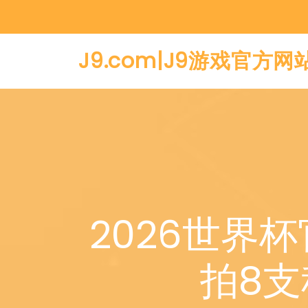
J9.com|J9游戏官方网
2026世界杯
拍8