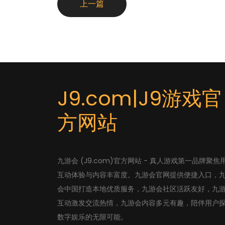
上一篇
J9.com|J9游戏官
方网站
九游会 (J9.com)官方网站 - 真人游戏第一品牌聚焦
互动体验与内容丰富度。九游会官网提供便捷入口，
会中国打造本地优质服务，九游会社区活跃友好，九
互动激发交流热情，九游会内容多元有趣，陪伴用户
数字娱乐的无限可能。