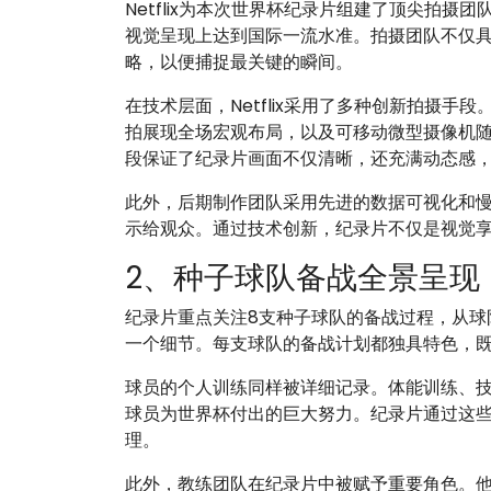
Netflix为本次世界杯纪录片组建了顶尖拍
视觉呈现上达到国际一流水准。拍摄团队不仅
略，以便捕捉最关键的瞬间。
在技术层面，Netflix采用了多种创新拍摄
拍展现全场宏观布局，以及可移动微型摄像机
段保证了纪录片画面不仅清晰，还充满动态感
此外，后期制作团队采用先进的数据可视化和
示给观众。通过技术创新，纪录片不仅是视觉
2、种子球队备战全景呈现
纪录片重点关注8支种子球队的备战过程，从球
一个细节。每支球队的备战计划都独具特色，
球员的个人训练同样被详细记录。体能训练、
球员为世界杯付出的巨大努力。纪录片通过这
理。
此外，教练团队在纪录片中被赋予重要角色。