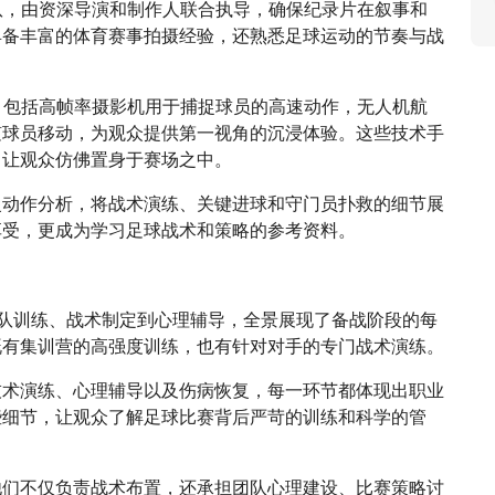
摄团队，由资深导演和制作人联合执导，确保纪录片在叙事和
具备丰富的体育赛事拍摄经验，还熟悉足球运动的节奏与战
手段。包括高帧率摄影机用于捕捉球员的高速动作，无人机航
随球员移动，为观众提供第一视角的沉浸体验。这些技术手
，让观众仿佛置身于赛场之中。
慢动作分析，将战术演练、关键进球和守门员扑救的细节展
享受，更成为学习足球战术和策略的参考资料。
队训练、战术制定到心理辅导，全景展现了备战阶段的每
既有集训营的高强度训练，也有针对对手的专门战术演练。
技术演练、心理辅导以及伤病恢复，每一环节都体现出职业
些细节，让观众了解足球比赛背后严苛的训练和科学的管
他们不仅负责战术布置，还承担团队心理建设、比赛策略讨