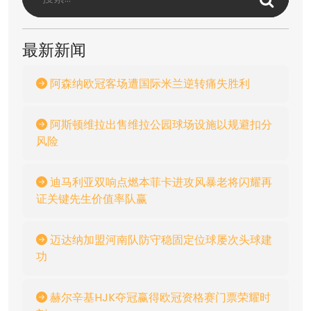
最新新闻
阿森纳欧冠客场遭国际米兰逆转痛失胜利
阿斯顿维拉出售维拉公园球场设施以规避扣分
风险
迪马利亚双响点燃本菲卡进攻风暴老将闪耀再
证关键先生价值率队赢
迈达纳加盟河南队防守稳固定位球屡次头球建
功
赫尔辛基HJK夺冠赢得欧冠资格赛门票荣耀时