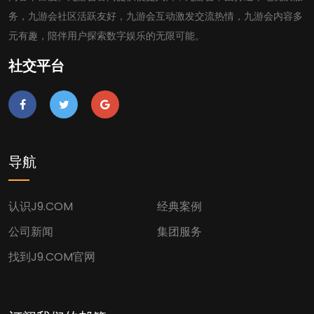
务，九游会社区活跃友好，九游会互动激发交流热情，九游会内容多
元有趣，陪伴用户探索数字娱乐的无限可能。
社交平台
导航
认识J9.COM
经典案例
公司新闻
集团服务
找到J9.COM官网