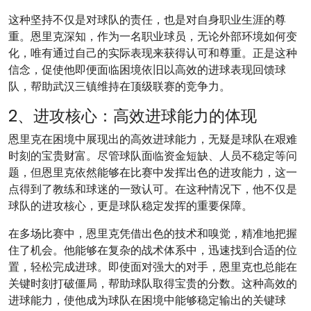
这种坚持不仅是对球队的责任，也是对自身职业生涯的尊
重。恩里克深知，作为一名职业球员，无论外部环境如何变
化，唯有通过自己的实际表现来获得认可和尊重。正是这种
信念，促使他即便面临困境依旧以高效的进球表现回馈球
队，帮助武汉三镇维持在顶级联赛的竞争力。
2、进攻核心：高效进球能力的体现
恩里克在困境中展现出的高效进球能力，无疑是球队在艰难
时刻的宝贵财富。尽管球队面临资金短缺、人员不稳定等问
题，但恩里克依然能够在比赛中发挥出色的进攻能力，这一
点得到了教练和球迷的一致认可。在这种情况下，他不仅是
球队的进攻核心，更是球队稳定发挥的重要保障。
在多场比赛中，恩里克凭借出色的技术和嗅觉，精准地把握
住了机会。他能够在复杂的战术体系中，迅速找到合适的位
置，轻松完成进球。即使面对强大的对手，恩里克也总能在
关键时刻打破僵局，帮助球队取得宝贵的分数。这种高效的
进球能力，使他成为球队在困境中能够稳定输出的关键球