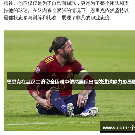
精神。他不仅仅是为了自己而踢球，更是为了整个团队和支
持他的球迷。在队内资金紧张的情况下，恩里克依然坚持以
最佳状态参与训练和比赛，展现了非凡的职业态度。