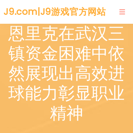
J9.com|J9游戏官方网站
恩里克在武汉三
镇资金困难中依
然展现出高效进
球能力彰显职业
精神