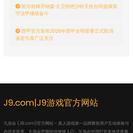
里尔前锋乔纳森·大卫拒绝沙特天价合同选择留
守法甲继续奋斗
西甲官方宣布2026年西甲全明星赛正式取消
决定引发广泛关注
J9.com|J9游戏官方网站
九游会 (J9.com)官方网站 - 真人游戏第一品牌聚焦用户互动体验与
内容丰富度。九游会官网提供便捷入口，九游会中国打造本地优质服