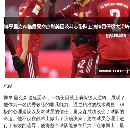
总结：
博亨·里克森临危受命，带领美因茨上演保级大逆转，展现了
他作为一名优秀教练的非凡能力。通过精准的战术调整、积
极的心理建设以及对球员的信任，里克森成功改变了球队的
命运。他不仅在战术上做出了正确决策，更在球员心理上进
行了有效的疏导，使得整个球队能够在压力下迎难而上，最