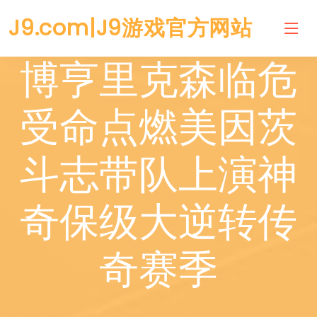
J9.com|J9游戏官方网站
博亨里克森临危
受命点燃美因茨
斗志带队上演神
奇保级大逆转传
奇赛季