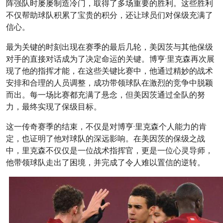
阵强队时屡屡制造冷门，取得了多场重要的胜利。这些胜利
不仅帮助球队积累了宝贵的积分，还让球员们对保级充满了
信心。
最为关键的时刻出现在赛季的最后几轮，美因茨与其他保级
对手的直接对话成为了决定命运的关键。博亨·里克森再次展
现了他的指挥才能，在这些关键比赛中，他通过精妙的战术
安排和合理的人员调整，成功带领球队在激烈的竞争中脱颖
而出。每一场比赛都充满了悬念，但美因茨通过全队的努
力，最终实现了保级目标。
这一传奇赛季的结束，不仅是对博亨·里克森个人能力的肯
定，也证明了他对球队的深远影响。在美因茨的保级之战
中，里克森不仅仅是一位战术指挥官，更是一位心灵导师，
他带领球队走出了困境，并完成了令人难以置信的逆转。