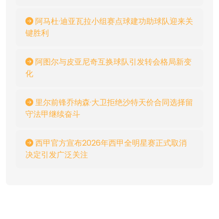
阿马杜·迪亚瓦拉小组赛点球建功助球队迎来关
键胜利
阿图尔与皮亚尼奇互换球队引发转会格局新变
化
里尔前锋乔纳森·大卫拒绝沙特天价合同选择留
守法甲继续奋斗
西甲官方宣布2026年西甲全明星赛正式取消
决定引发广泛关注