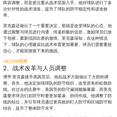
阵容调整，而是更注重从战术层面入手。他对球队进行了多
次针对性的战术演练，提升了球队的防守稳定性和进攻效
率。
里克森还做出了一个重要决定，那就是改变球队的心态。他
通过频繁与球员进行沟通，传递积极的信息，激励球员们放
下包袱，重新找回比赛的激情。里克森深知，在这种情况
下，球队的心理建设比战术布置更加重要。球员们需要重拾
信心，才能迎接接下来的挑战。
J9.COM官网
2、战术改革与人员调整
博亨·里克森接手美因茨后，他在战术方面做出了大胆的调
整。首先，他决定加强球队的防守组织，改变原有的松散防
线。在过去的比赛中，美因茨的防守漏洞频频暴露，而里克
森要求球员们在防守时要更加紧凑、协同作战。他调整了防
线的站位，并引导球员通过更高效的盯人防守和区域防守相
结合，提升了整体防守水平。