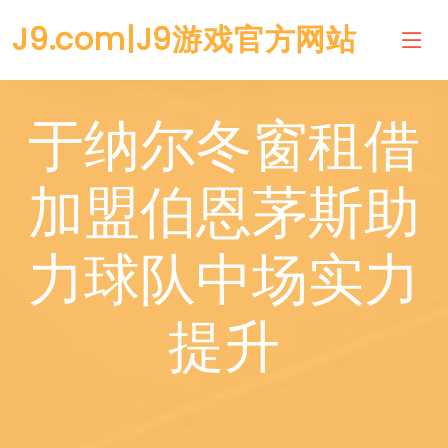
J9.com|J9游戏官方网站
于纳尔冬窗租借
加盟伯恩茅斯助
力球队中场实力
提升