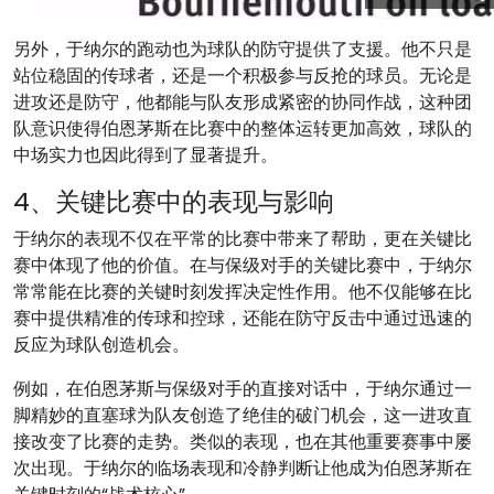
另外，于纳尔的跑动也为球队的防守提供了支援。他不只是
站位稳固的传球者，还是一个积极参与反抢的球员。无论是
进攻还是防守，他都能与队友形成紧密的协同作战，这种团
队意识使得伯恩茅斯在比赛中的整体运转更加高效，球队的
中场实力也因此得到了显著提升。
4、关键比赛中的表现与影响
于纳尔的表现不仅在平常的比赛中带来了帮助，更在关键比
赛中体现了他的价值。在与保级对手的关键比赛中，于纳尔
常常能在比赛的关键时刻发挥决定性作用。他不仅能够在比
赛中提供精准的传球和控球，还能在防守反击中通过迅速的
反应为球队创造机会。
例如，在伯恩茅斯与保级对手的直接对话中，于纳尔通过一
脚精妙的直塞球为队友创造了绝佳的破门机会，这一进攻直
接改变了比赛的走势。类似的表现，也在其他重要赛事中屡
次出现。于纳尔的临场表现和冷静判断让他成为伯恩茅斯在