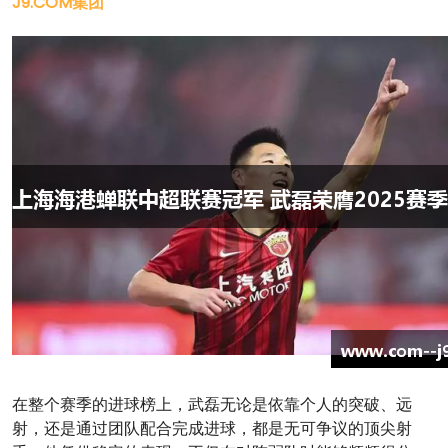
J9.COM集团
在整个赛季的进球榜上，武磊无论是依靠个人的突破、远
射，还是通过团队配合完成进球，都是无可争议的顶尖射