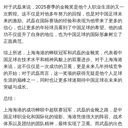
对于武磊来说，2025赛季的金靴奖是他个人职业生涯的又一
次辉煌。这不仅是对他多年努力的回报，也是对中国足球未
来的激励。武磊在国际赛场的经验和表现为他带来了更多的
信心，也让更多的年轻球员看到了中国足球的希望。他的成
功不仅提升了自身的地位，也为中国足球的国际形象树立了
正面典范。
综上所述，上海海港的蝉联冠军和武磊的金靴奖，代表着中
国足球在技术水平和精神风貌上的双重进步。对于上海海港
来说，这不仅仅是一次成功的卫冕，更是未来几年持续竞争
的开始；对于武磊而言，这一奖项的获得无疑是他个人足球
生涯的巅峰之一，同时也让更多球迷期待中国足球在未来的
突破与成长。
总结：
上海海港的成功蝉联中超联赛冠军，武磊的金靴之路，是中
国足球职业化和国际化的缩影。海港凭借强大的阵容、战术
体系以及团结的团队精神，最终实现了卫冕。而武磊的出色