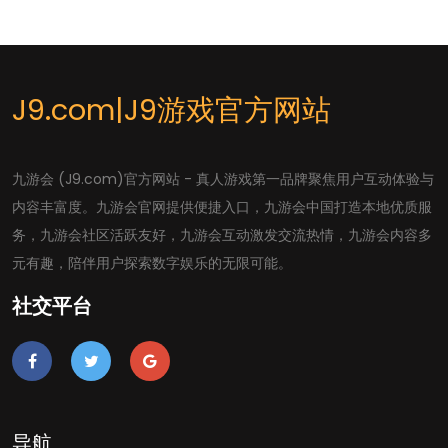
J9.com|J9游戏官方网站
九游会 (J9.com)官方网站 - 真人游戏第一品牌聚焦用户互动体验与
内容丰富度。九游会官网提供便捷入口，九游会中国打造本地优质服
务，九游会社区活跃友好，九游会互动激发交流热情，九游会内容多
元有趣，陪伴用户探索数字娱乐的无限可能。
社交平台
导航