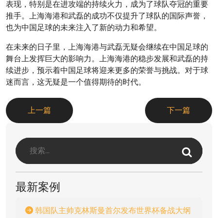
表现，特别是在进攻端的持续火力，成为了球队夺冠的重要
推手。上海海港和武磊的成功不仅提升了球队的国际声誉，
也为中国足球的未来注入了新的动力和希望。
在未来的日子里，上海海港与武磊无疑会继续在中国足球的
舞台上发挥巨大的影响力。上海海港的稳步发展和武磊的持
续进步，预示着中国足球将迎来更多的荣誉与挑战。对于球
迷而言，这无疑是一个值得期待的时代。
上一篇
下一篇
最新案例
韩国队主帅克林斯曼首尔发布世界杯备战大纲