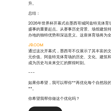
升。
总结：
2026年世界杯开幕式在墨西哥城阿兹特克体
盛事的重要起点。从赛事历史背景、场馆建筑
办地的独特优势和深远意义。这座体育场将为
J9.COM
通过这次开幕式，墨西哥不仅展示了其丰富的
元价值。阿兹特克体育场的历史、文化、建筑和
成为历史与未来交汇的辉煌时刻。
---
如果你希望，我可以帮你**再优化每个自然段的
**。
你希望我帮你做这个优化吗？