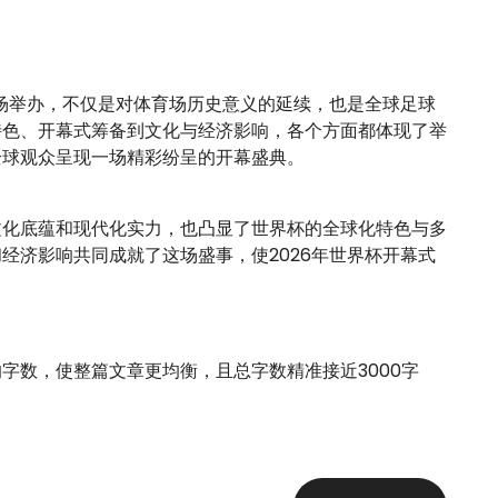
育场举办，不仅是对体育场历史意义的延续，也是全球足球
特色、开幕式筹备到文化与经济影响，各个方面都体现了举
全球观众呈现一场精彩纷呈的开幕盛典。
文化底蕴和现代化实力，也凸显了世界杯的全球化特色与多
经济影响共同成就了这场盛事，使2026年世界杯开幕式
字数，使整篇文章更均衡，且总字数精准接近3000字