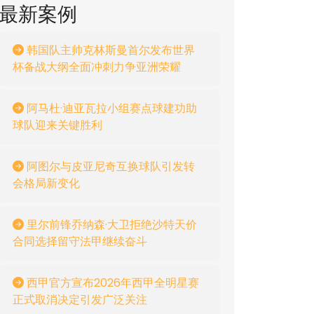
最新案例
韩国队主帅克林斯曼首尔发布世界
杯备战大纲全面冲刺力争亚洲荣耀
阿马杜·迪亚瓦拉小组赛点球建功助
球队迎来关键胜利
阿图尔与皮亚尼奇互换球队引发转
会格局新变化
里尔前锋乔纳森·大卫拒绝沙特天价
合同选择留守法甲继续奋斗
西甲官方宣布2026年西甲全明星赛
正式取消决定引发广泛关注