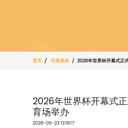
首页
经典案例
2026年世界杯开幕式
2026年世界杯开幕式
育场举办
2026-05-23 13:19:17