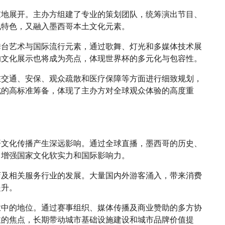
鼓地展开。主办方组建了专业的策划团队，统筹演出节目、
化特色，又融入墨西哥本土文化元素。
舞台艺术与国际流行元素，通过歌舞、灯光和多媒体技术展
的文化展示也将成为亮点，体现世界杯的多元化与包容性。
在交通、安保、观众疏散和医疗保障等方面进行细致规划，
式的高标准筹备，体现了主办方对全球观众体验的高度重
哥文化传播产生深远影响。通过全球直播，墨西哥的历史、
，增强国家文化软实力和国际影响力。
店及相关服务行业的发展。大量国内外游客涌入，带来消费
提升。
业中的地位。通过赛事组织、媒体传播及商业赞助的多方协
注的焦点，长期带动城市基础设施建设和城市品牌价值提