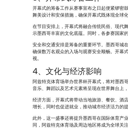
开幕式的筹备工作从赛事宣布之日起便紧锣密
舞美设计和安保措施，确保开幕式既体现全球
在节目安排上，开幕式将融合传统民俗、现代
示墨西哥丰富的文化底蕴。同时，各参赛国家
安全和交通安排是筹备的重要环节。墨西哥城
确保数万名观众的入场与观赛安全顺畅。开幕
视。
4、文化与经济影响
阿兹特克体育场举办世界杯开幕式，将对墨西
音乐、舞蹈以及艺术元素将呈现在世界舞台上
经济方面，开幕式将带动当地旅游、餐饮、酒
增长，同时也促进就业，推动城市经济活力的
此外，这一盛事还将提升墨西哥在国际体育产
同，阿兹特克体育场及周边地区将成为全球关