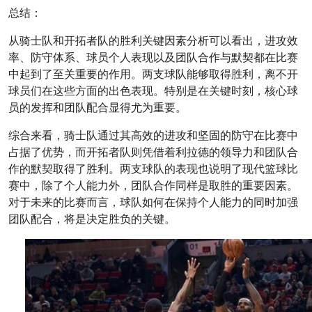
总结：
从骑士队和开拓者队的胜利关键因素分析可以看出，进攻效
率、防守体系、球员个人表现以及团队合作与默契都在比赛
中起到了至关重要的作用。两支球队能够取得胜利，离不开
球员们在这些方面的出色表现。特别是在关键时刻，核心球
员的发挥和团队配合显得尤为重要。
综合来看，骑士队通过其高效的进攻和坚固的防守在比赛中
占据了优势，而开拓者队则凭借着利拉德的领导力和团队合
作的默契取得了胜利。两支球队的表现也说明了现代篮球比
赛中，除了个人能力外，团队合作同样是取胜的重要因素。
对于未来的比赛而言，球队如何在保持个人能力的同时加强
团队配合，将是决定胜负的关键。