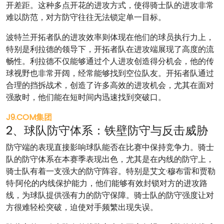
开差距。这种多点开花的进攻方式，使得骑士队的进攻非常
难以防范，对方防守往往无法锁定单一目标。
波特兰开拓者队的进攻效率则体现在他们的球员执行力上，
特别是利拉德的领导下，开拓者队在进攻端展现了高度的流
畅性。利拉德不仅能够通过个人进攻创造得分机会，他的传
球视野也非常开阔，经常能够找到空位队友。开拓者队通过
合理的挡拆战术，创造了许多高效的进攻机会，尤其在面对
强敌时，他们能在短时间内迅速找到突破口。
J9.COM集团
2、球队防守体系：铁壁防守与反击威胁
防守端的表现直接影响球队能否在比赛中保持竞争力。骑士
队的防守体系在本赛季表现出色，尤其是在内线的防守上，
骑士队有着一支强大的防守阵容。特别是艾文·穆布雷和贾勒
特·阿伦的内线保护能力，他们能够有效封锁对方的进攻路
线，为球队提供强有力的防守保障。骑士队的防守强度让对
方很难轻松突破，迫使对手频繁出现失误。