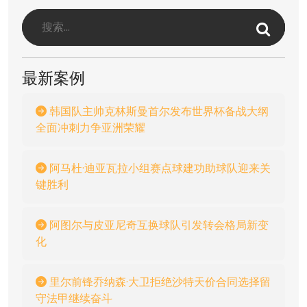
最新案例
韩国队主帅克林斯曼首尔发布世界杯备战大纲
全面冲刺力争亚洲荣耀
阿马杜·迪亚瓦拉小组赛点球建功助球队迎来关
键胜利
阿图尔与皮亚尼奇互换球队引发转会格局新变
化
里尔前锋乔纳森·大卫拒绝沙特天价合同选择留
守法甲继续奋斗