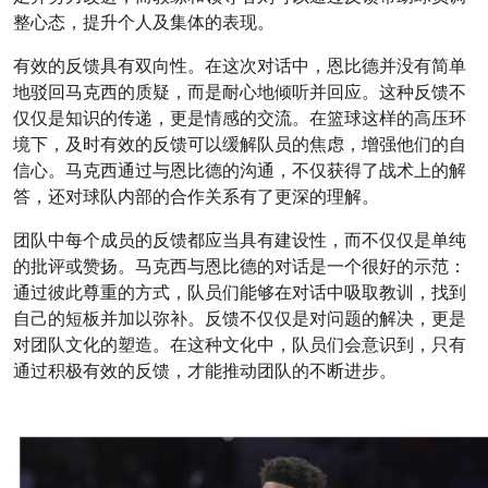
整心态，提升个人及集体的表现。
有效的反馈具有双向性。在这次对话中，恩比德并没有简单
地驳回马克西的质疑，而是耐心地倾听并回应。这种反馈不
仅仅是知识的传递，更是情感的交流。在篮球这样的高压环
境下，及时有效的反馈可以缓解队员的焦虑，增强他们的自
信心。马克西通过与恩比德的沟通，不仅获得了战术上的解
答，还对球队内部的合作关系有了更深的理解。
团队中每个成员的反馈都应当具有建设性，而不仅仅是单纯
的批评或赞扬。马克西与恩比德的对话是一个很好的示范：
通过彼此尊重的方式，队员们能够在对话中吸取教训，找到
自己的短板并加以弥补。反馈不仅仅是对问题的解决，更是
对团队文化的塑造。在这种文化中，队员们会意识到，只有
通过积极有效的反馈，才能推动团队的不断进步。