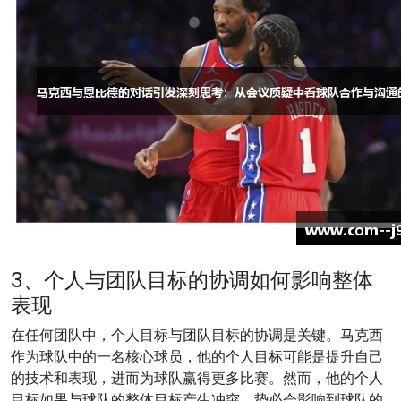
3、个人与团队目标的协调如何影响整体
表现
在任何团队中，个人目标与团队目标的协调是关键。马克西
作为球队中的一名核心球员，他的个人目标可能是提升自己
的技术和表现，进而为球队赢得更多比赛。然而，他的个人
目标如果与球队的整体目标产生冲突，势必会影响到球队的