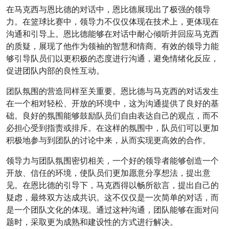
在马克西与恩比德的对话中，恩比德展现出了极强的领导
力。在篮球比赛中，领导力不仅仅体现在技术上，更体现在
沟通和引导上。恩比德能够在对话中耐心倾听并回应马克西
的质疑，展现了他作为领袖的智慧和情商。有效的领导力能
够引导队员们以更积极的态度进行沟通，避免情绪化反应，
促进团队内部的良性互动。
团队氛围的营造同样至关重要。恩比德与马克西的对话发生
在一个相对轻松、开放的环境中，这为沟通提供了良好的基
础。良好的氛围能够鼓励队员们自由表达自己的观点，而不
必担心受到指责或排斥。在这样的氛围中，队员们可以更加
积极地参与到团队的讨论中来，从而实现更高效的合作。
领导力与团队氛围密切相关，一个好的领导者能够创造一个
开放、信任的环境，使队员们更加愿意分享想法，提出意
见。在恩比德的引导下，马克西得以畅所欲言，提出自己的
疑虑，最终双方达成共识。这不仅仅是一次简单的对话，而
是一个团队文化的体现。通过这种沟通，团队能够在面对问
题时，采取更为成熟和建设性的方式进行解决。