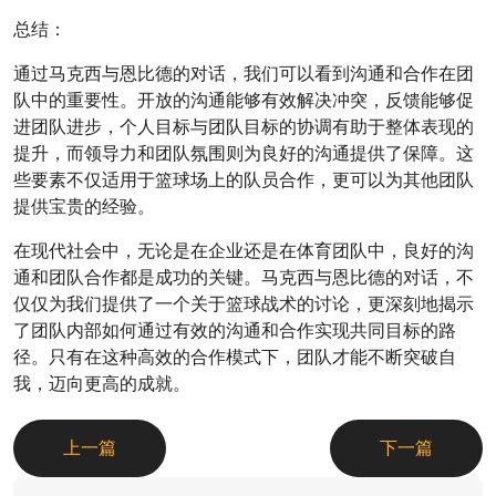
总结：
通过马克西与恩比德的对话，我们可以看到沟通和合作在团
队中的重要性。开放的沟通能够有效解决冲突，反馈能够促
进团队进步，个人目标与团队目标的协调有助于整体表现的
提升，而领导力和团队氛围则为良好的沟通提供了保障。这
些要素不仅适用于篮球场上的队员合作，更可以为其他团队
提供宝贵的经验。
在现代社会中，无论是在企业还是在体育团队中，良好的沟
通和团队合作都是成功的关键。马克西与恩比德的对话，不
仅仅为我们提供了一个关于篮球战术的讨论，更深刻地揭示
了团队内部如何通过有效的沟通和合作实现共同目标的路
径。只有在这种高效的合作模式下，团队才能不断突破自
我，迈向更高的成就。
上一篇
下一篇