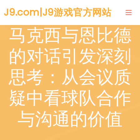
J9.com|J9游戏官方网站
马克西与恩比德
的对话引发深刻
思考：从会议质
疑中看球队合作
与沟通的价值