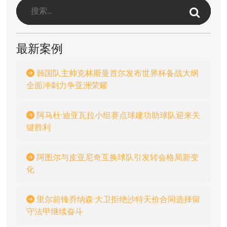
最新案例
韩国队主帅克林斯曼首尔发布世界杯备战大纲
全面冲刺力争亚洲荣耀
阿马杜·迪亚瓦拉小组赛点球建功助球队迎来关
键胜利
阿图尔与皮亚尼奇互换球队引发转会格局新变
化
里尔前锋乔纳森·大卫拒绝沙特天价合同选择留
守法甲继续奋斗