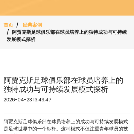
首页
经典案例
阿贾克斯足球俱乐部在球员培养上的独特成功与可持续
发展模式探析
阿贾克斯足球俱乐部在球员培养上的
独特成功与可持续发展模式探析
2026-04-23 13:43:47
阿贾克斯足球俱乐部在球员培养上的成功与可持续发展模式
是足球世界中的一个标杆。这种模式不仅注重青年球员的技