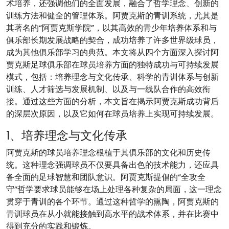
术培养，还强调他们的全面发展，融合了哲学理念、创新的
训练方法和健全的管理体系。阿贾克斯的青训系统，尤其是
其著名的“阿贾克斯学院”，以其高效的青少年培养体系和与
俱乐部长期发展战略的契合，成功培养了许多世界级球员，
成为其他俱乐部学习的典范。本文将从四个方面深入探讨阿
贾克斯足球俱乐部在球员培养方面的独特成功与可持续发展
模式，包括：培养理念与文化传承、科学的青训体系与创新
训练、人才筛选与发展机制、以及与一线队合作的高效衔
接。通过这些方面的分析，本文旨在揭示阿贾克斯成功背后
的深层次原因，以及它如何在球员培养上实现可持续发展。
1、培养理念与文化传承
阿贾克斯的球员培养理念根植于其俱乐部的文化和历史传
统。这种理念强调球员不仅要具备出色的技术能力，还应具
备全面的足球智慧和团队意识。阿贾克斯提倡的“全攻全
守”哲学要求球员能够在场上处理各种复杂的局面，这一理念
贯穿于青训的各个环节。通过这种哲学的熏陶，阿贾克斯的
青训球员在从小就能接触到高水平的战术体系，并在比赛中
得到充分的实践和锻炼。