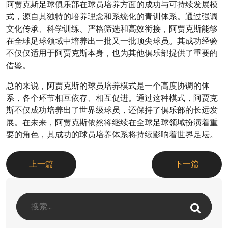
阿贾克斯足球俱乐部在球员培养方面的成功与可持续发展模
式，源自其独特的培养理念和系统化的青训体系。通过强调
文化传承、科学训练、严格筛选和高效衔接，阿贾克斯能够
在全球足球领域中培养出一批又一批顶尖球员。其成功经验
不仅仅适用于阿贾克斯本身，也为其他俱乐部提供了重要的
借鉴。
总的来说，阿贾克斯的球员培养模式是一个高度协调的体
系，各个环节相互依存、相互促进。通过这种模式，阿贾克
斯不仅成功培养出了世界级球员，还保持了俱乐部的长远发
展。在未来，阿贾克斯依然将继续在全球足球领域扮演着重
要的角色，其成功的球员培养体系将持续影响着世界足坛。
上一篇
下一篇