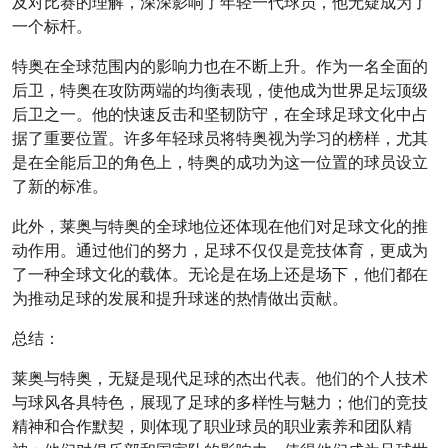
及对比赛的理解，深深影响了年轻一代球员，他无疑成为了
一个标杆。
特奥在全球范围内的影响力也在不断上升。作为一名全面的
后卫，特奥在攻防两端的均衡表现，使他成为世界足坛顶级
后卫之一。他的快速反击和坚韧防守，在全球足球文化中占
据了重要位置。许多年轻球员将特奥视为学习的榜样，尤其
是在全能后卫的角色上，特奥的成功为这一位置的球员设立
了新的标准。
此外，莱奥与特奥的全球地位还体现在他们对足球文化的推
动作用。通过他们的努力，足球不仅仅是竞技体育，更成为
了一种全球文化的载体。无论是在场上还是场下，他们都在
为推动足球的发展和提升球迷的热情做出贡献。
总结：
莱奥与特奥，无疑是现代足球的杰出代表。他们的个人技术
与球风各具特色，展现了足球的多样性与魅力；他们的竞技
精神和合作默契，则体现了职业球员的职业素养和团队精