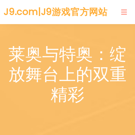
J9.com|J9游戏官方网站
莱奥与特奥：绽
放舞台上的双重
精彩