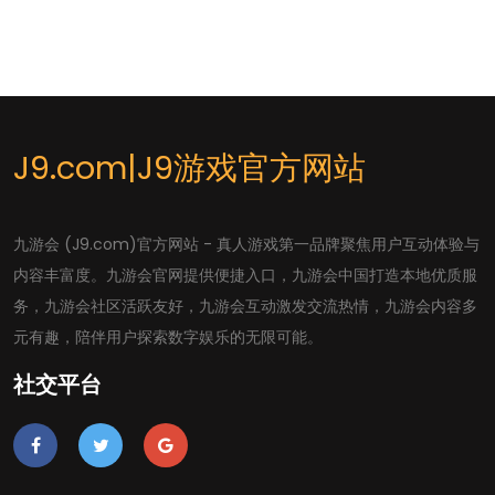
J9.com|J9游戏官方网站
九游会 (J9.com)官方网站 - 真人游戏第一品牌聚焦用户互动体验与
内容丰富度。九游会官网提供便捷入口，九游会中国打造本地优质服
务，九游会社区活跃友好，九游会互动激发交流热情，九游会内容多
元有趣，陪伴用户探索数字娱乐的无限可能。
社交平台