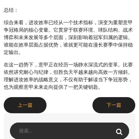
总结：
综合来看，进攻效率已经从一个技术指标，演变为重塑意甲
争冠格局的核心变量。它贯穿于联赛环境、球队结构、战术
博弈和未来发展等多个层面，深刻影响着冠军归属的逻辑。
谁能在效率层面占据优势，谁就更可能在漫长赛季中保持稳
定输出。
在这一趋势下，意甲正在经历一场静水深流式的变革。比赛
依然讲究耐心与纪律，但胜负天平越来越向高效一方倾斜。
理解进攻效率的战略意义，不仅有助于解读当下争冠形势，
也为观察意甲未来走向提供了一把关键钥匙。
上一篇
下一篇