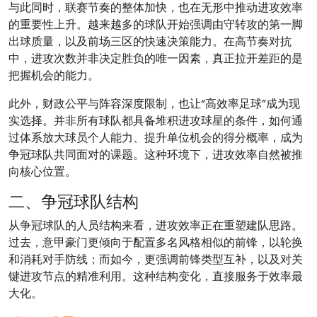
与此同时，联赛节奏的整体加快，也在无形中推动进攻效率
的重要性上升。越来越多的球队开始强调由守转攻的第一脚
出球质量，以及前场三区的快速决策能力。在高节奏对抗
中，进攻次数并非决定胜负的唯一因素，真正拉开差距的是
把握机会的能力。
此外，财政公平与阵容深度限制，也让“高效率足球”成为现
实选择。并非所有球队都具备堆积进攻球星的条件，如何通
过体系放大球员个人能力、提升单位机会的得分概率，成为
争冠球队共同面对的课题。这种环境下，进攻效率自然被推
向核心位置。
二、争冠球队结构
从争冠球队的人员结构来看，进攻效率正在重塑建队思路。
过去，意甲豪门更倾向于配置多名风格相似的前锋，以轮换
和消耗对手防线；而如今，更强调前锋类型互补，以及对关
键进攻节点的精准利用。这种结构变化，直接服务于效率最
大化。