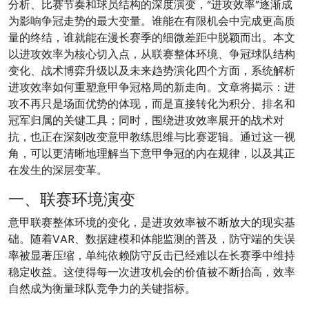
分析、比赛节奏和球员结构的深度演变，“进攻效率”逐渐成
为影响争冠走势的最大变量。谁能在有限机会中完成更高质
量的终结，谁就能在漫长赛季的细微差距中脱颖而出。本文
以进攻效率为核心切入点，从联赛整体环境、争冠球队结构
变化、战术博弈升级以及未来趋势演化四个方面，系统解析
进攻效率如何重塑意甲争冠格局的新走向。文章将揭示：进
攻不再只是场面优势的体现，而是直接转化为积分、排名和
冠军归属的关键工具；同时，围绕进攻效率展开的战术对
抗，也正在深刻改变意甲教练思维与比赛逻辑。通过这一视
角，可以更清晰地理解当下意甲争冠的内在规律，以及其正
在发生的深层变革。
一、联赛环境演变
意甲联赛整体环境的变化，是进攻效率被不断放大的现实基
础。随着VAR、数据建模和体能监测的普及，防守端的失误
率被显著压缩，单纯依赖防守反击已经难以在长赛季中维持
稳定收益。这使得每一次进攻机会的价值被不断抬高，效率
自然成为衡量球队竞争力的关键指标。