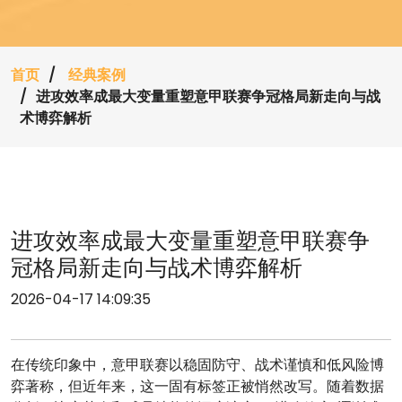
首页
经典案例
进攻效率成最大变量重塑意甲联赛争冠格局新走向与战
术博弈解析
进攻效率成最大变量重塑意甲联赛争
冠格局新走向与战术博弈解析
2026-04-17 14:09:35
在传统印象中，意甲联赛以稳固防守、战术谨慎和低风险博
弈著称，但近年来，这一固有标签正被悄然改写。随着数据