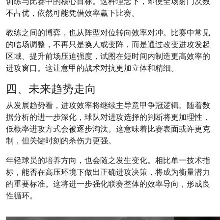
训练与比赛中的核心目标。这种理念下，即便全场射门次数
不占优，依然可能凭借效率赢下比赛。
教练之间的博弈，也从阵型对位转向效率对冲。比赛中常见
的临场调整，不再只是换人或变阵，而是通过改变进攻发起
区域、提升前场压迫强度，试图在短时间内制造更高效率的
进攻窗口。这让意甲的战术对抗更加立体和精细。
四、未来趋势走向
从发展趋势看，进攻效率将继续主导意甲争冠逻辑。随着数
据分析的进一步深化，球队对进攻选择的判断将更加理性，
低概率进攻方式会被逐步淘汰。这意味着比赛表面或许更克
制，但关键时刻的杀伤力更强。
年轻球员的培养方向，也会随之发生变化。相比单一技术指
标，能否在高压环境下做出正确进攻决策，将成为衡量潜力
的重要标准。这将进一步强化联赛整体的效率导向，形成良
性循环。