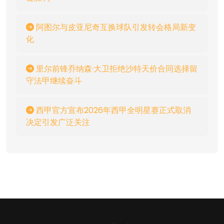
阿图尔与皮亚尼奇互换球队引发转会格局新变
化
里尔前锋乔纳森·大卫拒绝沙特天价合同选择留
守法甲继续奋斗
西甲官方宣布2026年西甲全明星赛正式取消
决定引发广泛关注