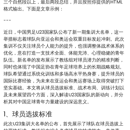
三个自然段以上，最后两段总结，并且按照你提供的HTML
格式输出。下面是文章示例：
---
近日，中国男足U23国家队公布了新一期集训大名单，这一
举措标志着球队向亚运会和奥运会双重目标发起冲刺。此次
集训不仅关注球员个人能力的提升，也强调整体战术体系的
优化，意在打造一支技术全面、体能充沛、心理稳健的青年
队伍。新名单的发布展示了教练组对球员潜力的精准判断，
同时也体现了中国足协在青年足球培养上的长期战略规划。
球队希望通过系统化训练和多场高水平热身赛，提升球员的
国际比赛经验，为未来在亚运会和奥运赛场上取得突破打下
坚实基础。本文将从球员选拔标准、战术布局、训练计划以
及未来展望四个方面，深入解读U23国家队的新动向，并分
析其对中国足球青年力量建设的深远意义。
1、球员选拔标准
此次U23集训大名单的公布，首先展示了球队在球员选拔上