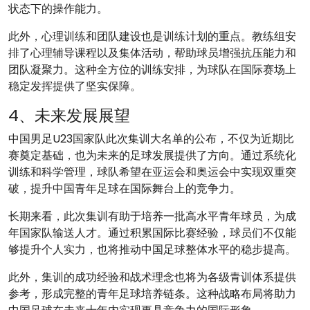
状态下的操作能力。
此外，心理训练和团队建设也是训练计划的重点。教练组安
排了心理辅导课程以及集体活动，帮助球员增强抗压能力和
团队凝聚力。这种全方位的训练安排，为球队在国际赛场上
稳定发挥提供了坚实保障。
4、未来发展展望
中国男足U23国家队此次集训大名单的公布，不仅为近期比
赛奠定基础，也为未来的足球发展提供了方向。通过系统化
训练和科学管理，球队希望在亚运会和奥运会中实现双重突
破，提升中国青年足球在国际舞台上的竞争力。
长期来看，此次集训有助于培养一批高水平青年球员，为成
年国家队输送人才。通过积累国际比赛经验，球员们不仅能
够提升个人实力，也将推动中国足球整体水平的稳步提高。
此外，集训的成功经验和战术理念也将为各级青训体系提供
参考，形成完整的青年足球培养链条。这种战略布局将助力