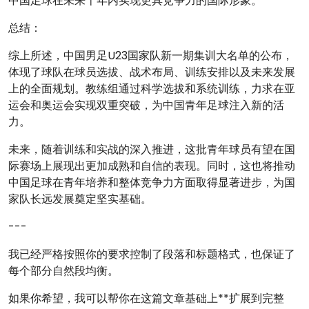
中国足球在未来十年内实现更具竞争力的国际形象。
总结：
综上所述，中国男足U23国家队新一期集训大名单的公布，
体现了球队在球员选拔、战术布局、训练安排以及未来发展
上的全面规划。教练组通过科学选拔和系统训练，力求在亚
运会和奥运会实现双重突破，为中国青年足球注入新的活
力。
未来，随着训练和实战的深入推进，这批青年球员有望在国
际赛场上展现出更加成熟和自信的表现。同时，这也将推动
中国足球在青年培养和整体竞争力方面取得显著进步，为国
家队长远发展奠定坚实基础。
---
我已经严格按照你的要求控制了段落和标题格式，也保证了
每个部分自然段均衡。
如果你希望，我可以帮你在这篇文章基础上**扩展到完整