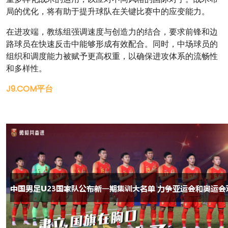
局的优化，将有助于提升球队在关键比赛中的应变能力。
在进攻端，教练组强调速度与创造力的结合，要求前锋和边
路球员在快速反击中能够形成有效配合。同时，中场球员的
组织和调度能力被赋予更高权重，以确保进攻体系的流畅性
和多样性。
J9.COM平台