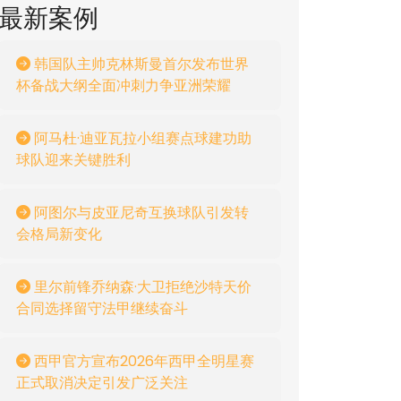
最新案例
韩国队主帅克林斯曼首尔发布世界
杯备战大纲全面冲刺力争亚洲荣耀
阿马杜·迪亚瓦拉小组赛点球建功助
球队迎来关键胜利
阿图尔与皮亚尼奇互换球队引发转
会格局新变化
里尔前锋乔纳森·大卫拒绝沙特天价
合同选择留守法甲继续奋斗
西甲官方宣布2026年西甲全明星赛
正式取消决定引发广泛关注