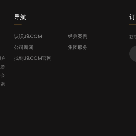
导航
订
认识J9.COM
经典案例
获
公司新闻
集团服务
找到J9.COM官网
用户
九游
游会
探索