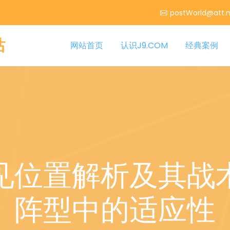
postWorld@att.
站
网站首页
认识J9.COM
经典案例
见位置解析及其战
阵型中的适应性