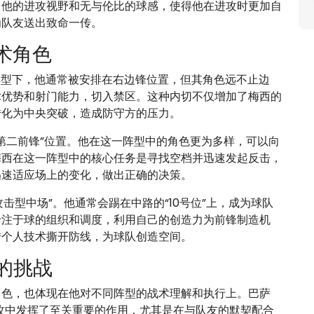
了他的进攻视野和无与伦比的球感，使得他在进攻时更加自
为队友送出致命一传。
术角色
3阵型下，他通常被安排在右边锋位置，但其角色远不止边
术优势和射门能力，切入禁区。这种内切不仅增加了梅西的
转化为中央突破，造成防守方的压力。
“第二前锋”位置。他在这一阵型中的角色更为多样，可以向
梅西在这一阵型中的核心任务是寻找空档并迅速发起反击，
迅速适应场上的变化，做出正确的决策。
“攻击型中场”。他通常会踢在中路的“10号位”上，成为球队
专注于球的组织和调度，利用自己的创造力为前锋制造机
借个人技术撕开防线，为球队创造空间。
的挑战
角色，也体现在他对不同阵型的战术理解和执行上。巴萨
快速进攻中发挥了至关重要的作用，尤其是在与队友的默契配合