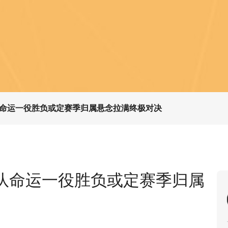
命运一役胜负或定赛季归属悬念拉满终极对决
队命运一役胜负或定赛季归属