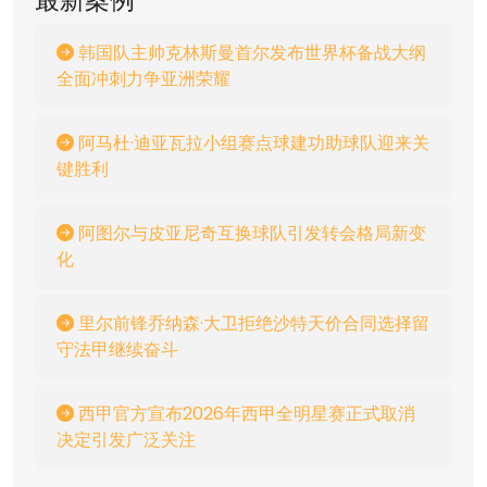
韩国队主帅克林斯曼首尔发布世界杯备战大纲
全面冲刺力争亚洲荣耀
阿马杜·迪亚瓦拉小组赛点球建功助球队迎来关
键胜利
阿图尔与皮亚尼奇互换球队引发转会格局新变
化
里尔前锋乔纳森·大卫拒绝沙特天价合同选择留
守法甲继续奋斗
西甲官方宣布2026年西甲全明星赛正式取消
决定引发广泛关注