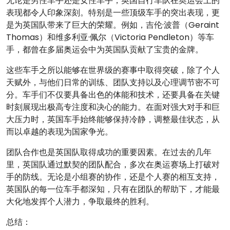
无论是男性车手还是女性车手，英国自行车队在奥运会上的
表现都令人印象深刻。特别是一些顶级车手的突出表现，更
是为英国队带来了巨大的荣耀。例如，吉伦·波普（Geraint
Thomas）和维多利亚·佩尔（Victoria Pendleton）等车
手，都曾在多届奥运会中为英国队贡献了宝贵的金牌。
这些车手之所以能够在世界级的赛事中取得突破，除了个人
天赋外，与他们日常的训练、团队支持以及心理调节密不可
分。车手们不仅要具备出色的体能和技术，还要具备在关键
时刻展现出极高专注度和决心的能力。在面对强大对手和巨
大压力时，英国车手始终能够保持冷静，调整最佳状态，从
而以卓越的表现为国家争光。
团队合作也是英国队取得成功的重要因素。在过去的几年
里，英国队通过默契的团队配合，多次在奥运赛场上打破对
手的防线。无论是小组赛的协作，还是个人赛的相互支持，
英国队的每一位车手都深知，只有在团队的帮助下，才能最
大化地发挥个人潜力，争取最终的胜利。
总结：