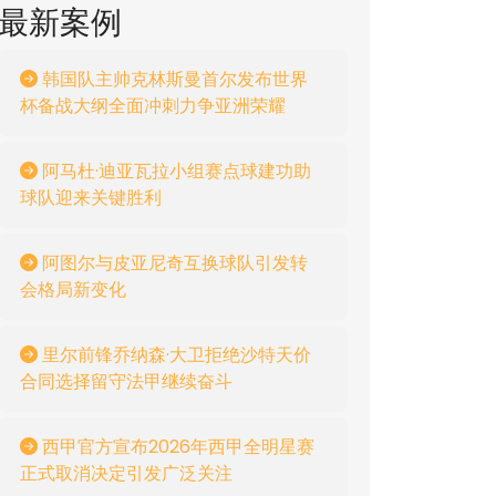
最新案例
韩国队主帅克林斯曼首尔发布世界
杯备战大纲全面冲刺力争亚洲荣耀
阿马杜·迪亚瓦拉小组赛点球建功助
球队迎来关键胜利
阿图尔与皮亚尼奇互换球队引发转
会格局新变化
里尔前锋乔纳森·大卫拒绝沙特天价
合同选择留守法甲继续奋斗
西甲官方宣布2026年西甲全明星赛
正式取消决定引发广泛关注