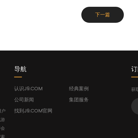
下一篇
导航
订
认识J9.COM
经典案例
获
公司新闻
集团服务
找到J9.COM官网
用户
九游
游会
探索