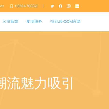
|
net
+13594780321
公司新闻
集团服务
找到J9.COM官网
潮流魅力吸引