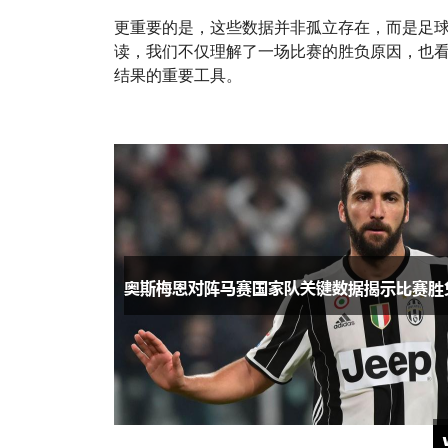
更重要的是，这些数据并非孤立存在，而是足
读，我们不仅理解了一场比赛的胜负原因，也
结果的重要工具。