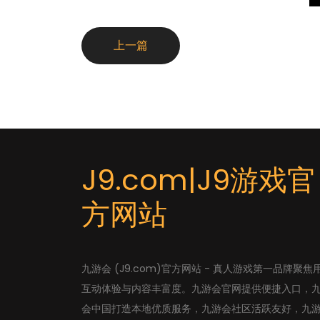
上一篇
J9.com|J9游戏官
方网站
九游会 (J9.com)官方网站 - 真人游戏第一品牌聚焦
互动体验与内容丰富度。九游会官网提供便捷入口，
会中国打造本地优质服务，九游会社区活跃友好，九