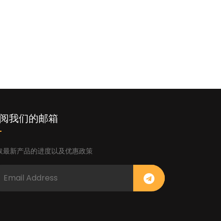
阅我们的邮箱
取最新产品的进度以及优惠政策