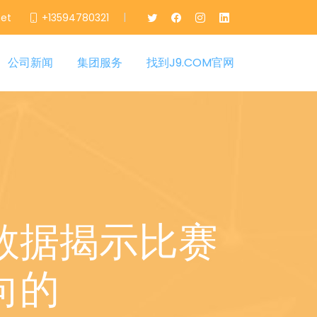
|
net
+13594780321
公司新闻
集团服务
找到J9.COM官网
数据揭示比赛
向的