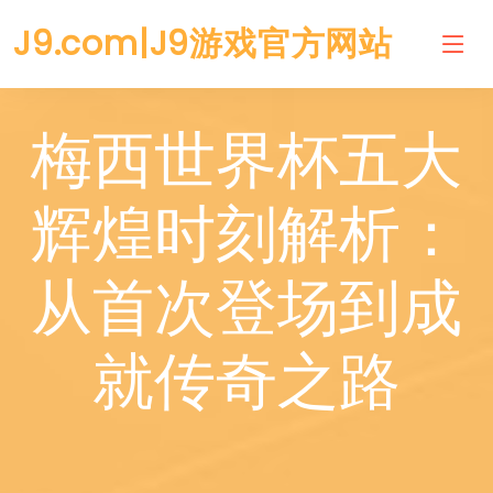
J9.com|J9游戏官方网站
梅西世界杯五大
辉煌时刻解析：
从首次登场到成
就传奇之路