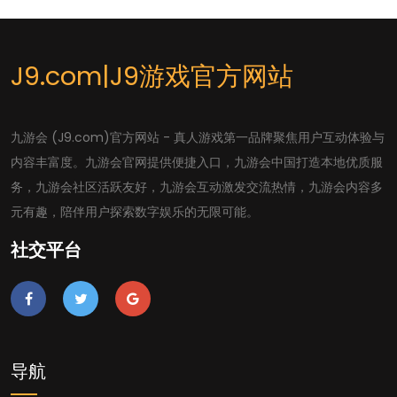
J9.com|J9游戏官方网站
九游会 (J9.com)官方网站 - 真人游戏第一品牌聚焦用户互动体验与
内容丰富度。九游会官网提供便捷入口，九游会中国打造本地优质服
务，九游会社区活跃友好，九游会互动激发交流热情，九游会内容多
元有趣，陪伴用户探索数字娱乐的无限可能。
社交平台
导航