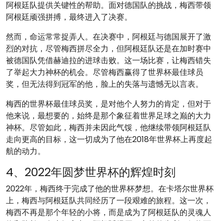
阿根廷队提供关键性的帮助。面对德国队的挑战，梅西带领
阿根廷顽强拼搏，最终进入了决赛。
然而，命运常常捉弄人。在决赛中，阿根廷与德国展开了激
烈的对抗，尽管梅西拼尽全力，但阿根廷队还是在加时赛中
被德国队凭借赫迪拉的进球击败。这一场比赛，让梅西错失
了举起大力神杯的机会。尽管梅西赢得了世界杯最佳球员
奖，但无法得到冠军的他，脸上的失落与遗憾无以言表。
梅西的世界杯最佳球员奖，是对他个人努力的肯定，但对于
他来说，最想要的，始终是那个象征着世界足球之巅的大力
神杯。尽管如此，梅西并未因此气馁，他继续带领阿根廷队
走向更高的目标，这一切成为了他在2018年世界杯上再度起
航的动力。
4、2022年圆梦世界杯的辉煌时刻
2022年，梅西终于完成了他的世界杯梦想。在卡塔尔世界杯
上，梅西与阿根廷队共同经历了一段艰难的旅程。这一次，
梅西不再是那个年轻的小将，而是成为了阿根廷队的灵魂人