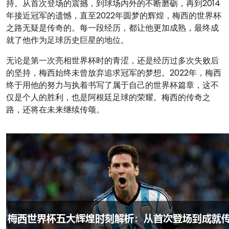
持。从首次登场的震撼，到球场内外的不断磨砺，再到2014
年接近冠军的遗憾，直至2022年圆梦的辉煌，梅西的世界杯
之路无疑是传奇的。每一段经历，都让他更加成熟，最终成
就了他作为足球历史巨星的地位。
无论是第一次亮相世界杯时的青涩，还是经历过多次失败后
的坚持，梅西始终未曾放弃追求冠军的梦想。2022年，梅西
终于用他的努力与执着书写了属于自己的世界杯篇章，这不
仅是个人的胜利，也是阿根廷足球的荣耀。梅西的传奇之
路，还将在未来继续传颂。