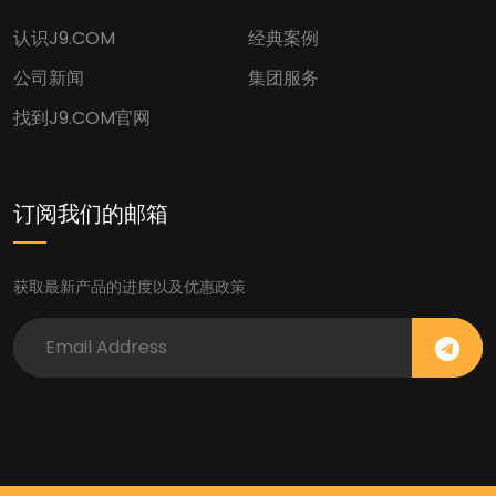
认识J9.COM
经典案例
公司新闻
集团服务
找到J9.COM官网
订阅我们的邮箱
获取最新产品的进度以及优惠政策