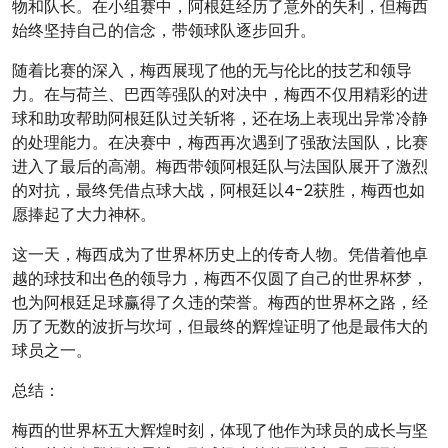
物和队长。在小组赛中，阿根廷经历了意外的失利，但梅西
始终坚持自己的信念，带领球队逐步回升。
随着比赛的深入，梅西展现了他的无与伦比的技艺和领导
力。在与荷兰、巴西等强队的对决中，梅西不仅用精彩的进
球和助攻帮助阿根廷队过关斩将，还在场上表现出异常冷静
的处理能力。在决赛中，梅西再次遇到了强敌法国队，比赛
进入了最后的高潮。梅西带领阿根廷队与法国队展开了激烈
的对抗，最终凭借点球大战，阿根廷以4-2获胜，梅西也如
愿捧起了大力神杯。
这一天，梅西成为了世界杯历史上的传奇人物。凭借着他卓
越的球技和出色的领导力，梅西不仅圆了自己的世界杯梦，
也为阿根廷足球赢得了久违的荣誉。梅西的世界杯之路，经
历了无数的波折与坎坷，但最终的辉煌证明了他是最伟大的
球员之一。
总结：
梅西的世界杯五大辉煌时刻，体现了他作为球员的成长与坚